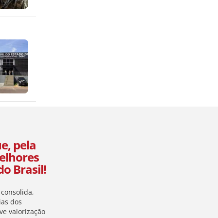
s
e, pela
Melhores
o Brasil!
consolida,
ias dos
ve valorização