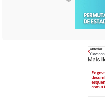
Anterior
Mais
l
Ex-gov
desemb
esquem
com a 