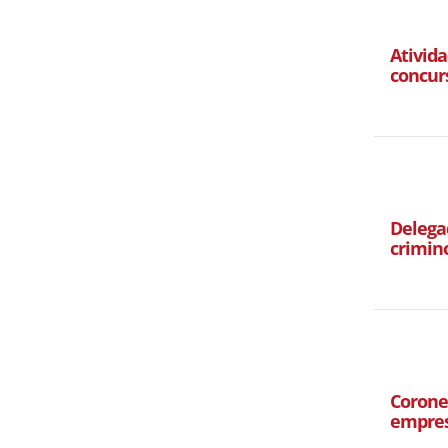
Ativida
concur
Delegad
crimin
Corone
empres