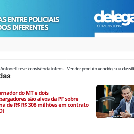
Giovanna Antonelli teve ‘convivência intensa’ com delegadas para papel
idas
ernador do MT e dois
argadores são alvos da PF sobre
a de R$ R$ 308 milhões em contrato
OI