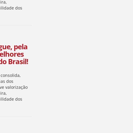
ira,
bilidade dos
ue, pela
Melhores
o Brasil!
consolida,
ias dos
ve valorização
ira,
bilidade dos