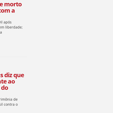
 e morto
 com a
vil após
em liberdade;
sa
s diz que
ate ao
 do
rimônia de
il contra o