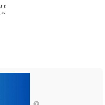
ais
nas