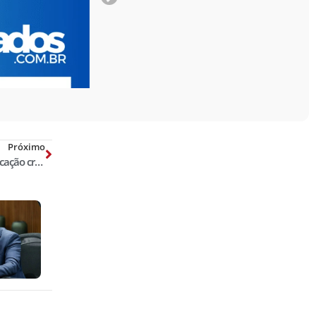
Próximo
Vender produto vencido, sua classificação criminal e jurisprudência classificada