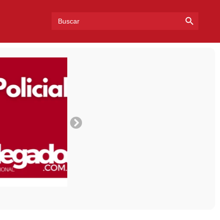
Search Bu
Search
for: