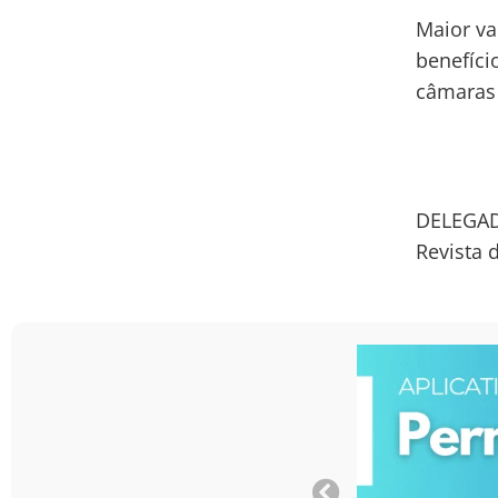
Maior va
benefíci
câmaras 
DELEGAD
Revista 