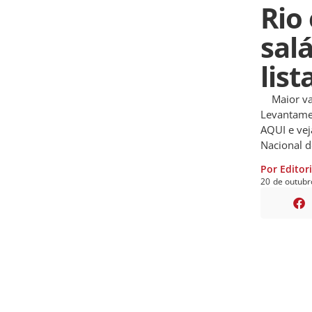
Rio 
sal
lis
Maior valo
Levantamen
AQUI e ve
Nacional 
Por Editor
20
de
outubr