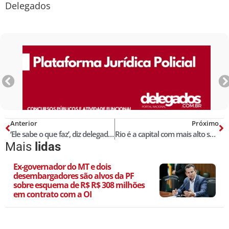
Delegados
Anterior
Próximo
‘Ele sabe o que faz’, diz delegado sobre homem que atirou em 3 em SP
Rio é a capital com mais alto salário para vereador! Veja lista completa dos subsídios!
Mais
lidas
Ex-governador do MT e dois
desembargadores são alvos da PF
sobre esquema de R$ R$ 308 milhões
em contrato com a OI