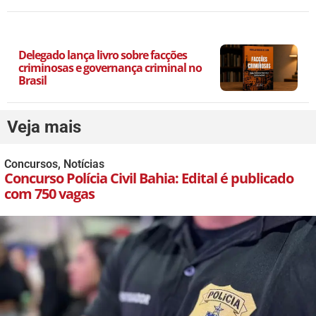
Delegado lança livro sobre facções
criminosas e governança criminal no
Brasil
Veja mais
Concursos
,
Notícias
Concurso Polícia Civil Bahia: Edital é publicado
com 750 vagas