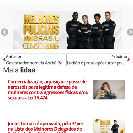
Anterior
Próximo
Governador nomeia André Rabelo como novo Delegado Geral da Polícia Civil da Paraíba
Ladrão é preso após furtar pneu de viatura da PM; veja o vídeo!
Mais
lidas
Comercialização, aquisição e posse de
aerossóis para legítima defesa de
mulheres contra agressões físicas e/ou
sexuais – Lei 15.474
Jonas Tomazi é aprovado, pela 3ª vez,
na Lista dos Melhores Delegados de