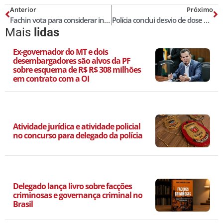
Anterior
Próximo
Fachin vota para considerar inconstitucionais os recentes decretos de Bolsonaro sobre armas
Polícia conclui desvio de dose e indicia técnica de enfermagem por ‘vacina de vento’ em idosa
Mais
lidas
Ex-governador do MT e dois
desembargadores são alvos da PF
sobre esquema de R$ R$ 308 milhões
em contrato com a OI
Atividade jurídica e atividade policial
no concurso para delegado da polícia
Delegado lança livro sobre facções
criminosas e governança criminal no
Brasil