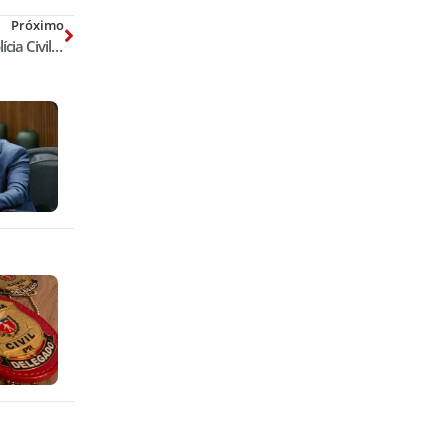
Próximo
Em pouco mais de uma semana, Polícia Civil de MS perde dois delegados para a Covid