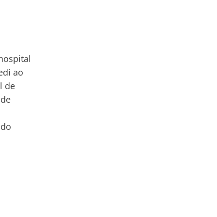
hospital
edi ao
l de
 de
 do