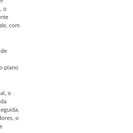
er
, o
ente
ade, com
 de
ao plano
al, o
 da
seguida,
dores, o
e