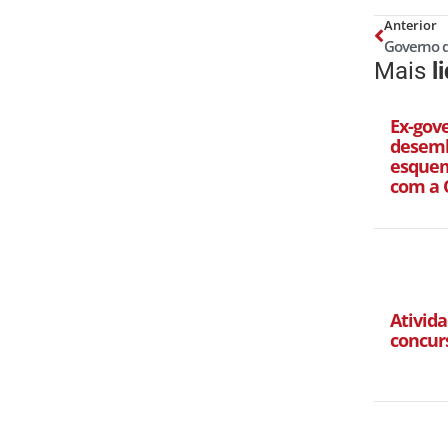
Anterior
Mais
l
Ex-gov
desemb
esquem
com a 
Ativida
concur