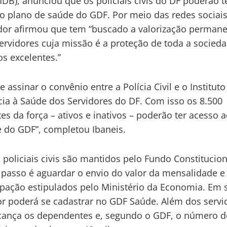
DB), anunciou que os policiais civis do DF poderão t
o plano de saúde do GDF. Por meio das redes sociais
or afirmou que tem “buscado a valorização perman
ervidores cuja missão é a proteção de toda a socied
os excelentes.”
 assinar o convênio entre a Polícia Civil e o Instituto
cia à Saúde dos Servidores do DF. Com isso os 8.500
tes da força – ativos e inativos – poderão ter acesso 
 do GDF”, completou Ibaneis.
policiais civis são mantidos pelo Fundo Constitucion
passo é aguardar o envio do valor da mensalidade e
ipação estipulados pelo Ministério da Economia. Em 
or poderá se cadastrar no GDF Saúde. Além dos servi
cança os dependentes e, segundo o GDF, o número d