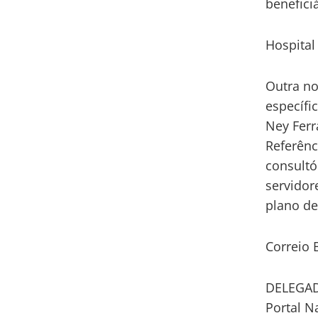
benefici
Hospital
Outra no
específi
Ney Ferr
Referênc
consultó
servidor
plano de
Correio 
DELEGAD
Portal N