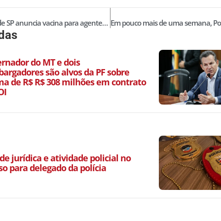
Governo de SP anuncia vacina para agentes de segurança após manifestação promovida pelo Sindpesp
idas
ernador do MT e dois
argadores são alvos da PF sobre
a de R$ R$ 308 milhões em contrato
OI
de jurídica e atividade policial no
so para delegado da polícia