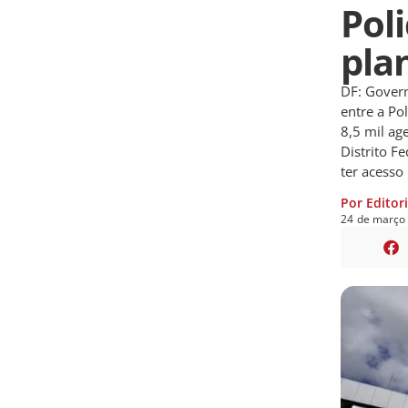
Poli
pla
DF: Govern
entre a Pol
8,5 mil ag
Distrito F
ter acesso
Por Editor
24
de
março