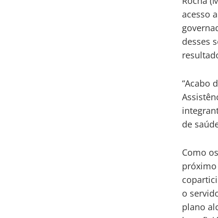
Rocha (M
acesso a
governad
desses s
resultad
“Acabo de
Assistên
integran
de saúde
Como os 
próximo 
copartic
o servid
plano al