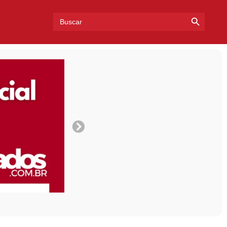
Search Bu
Search
for: