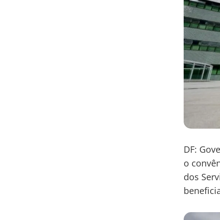
DF: Gove
o convêni
dos Serv
benefici