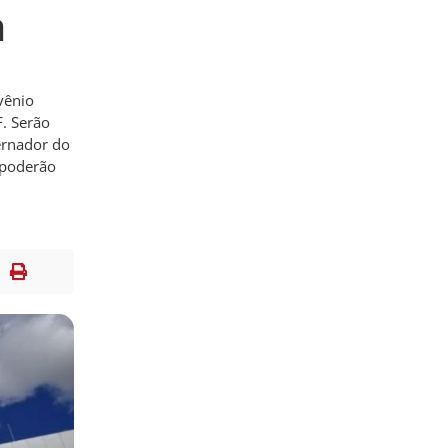
a
vênio
F. Serão
vernador do
F poderão