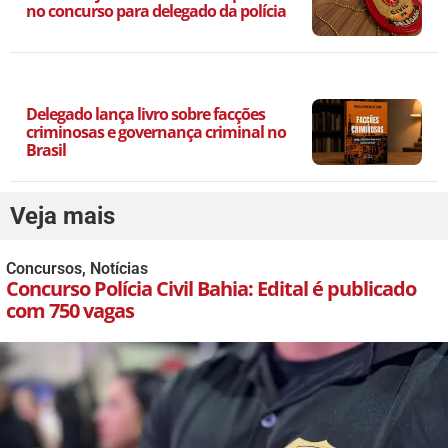
no concurso para delegado da polícia
Delegado lança livro sobre facções
criminosas e governança criminal no
Brasil
Veja mais
Concursos
,
Notícias
Concurso Polícia Civil Bahia: Edital é publicado
com 750 vagas