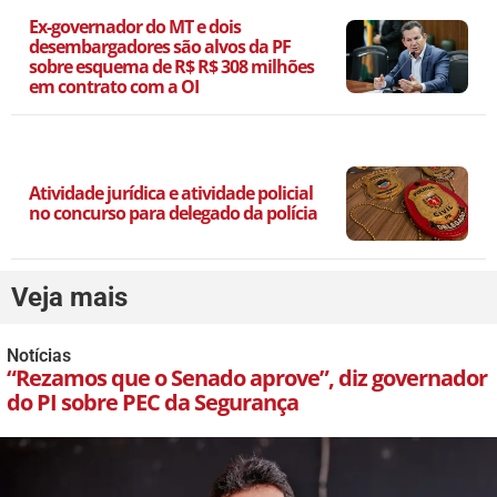
Ex-governador do MT e dois
desembargadores são alvos da PF
sobre esquema de R$ R$ 308 milhões
em contrato com a OI
Atividade jurídica e atividade policial
no concurso para delegado da polícia
Veja mais
Notícias
“Rezamos que o Senado aprove”, diz governador
do PI sobre PEC da Segurança