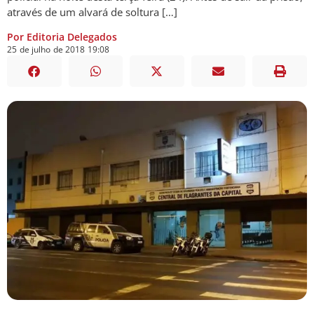
através de um alvará de soltura […]
Por Editoria Delegados
25
de
julho
de
2018
19:08