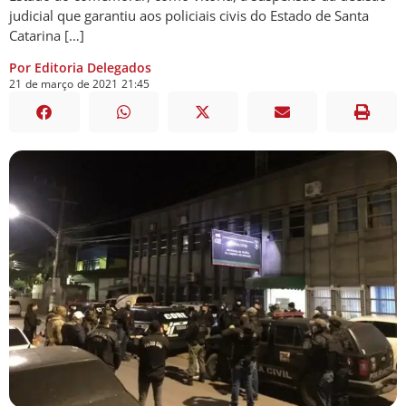
judicial que garantiu aos policiais civis do Estado de Santa
Catarina […]
Por Editoria Delegados
21
de
março
de
2021
21:45