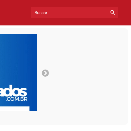
Search Bu
Search
for: