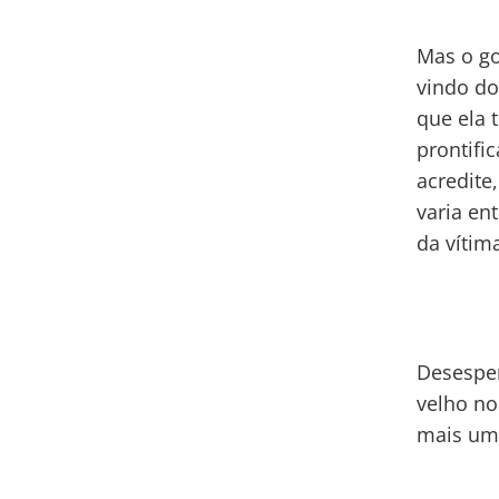
Mas o go
vindo do
que ela 
prontifi
acredite
varia en
da vítim
Desesper
velho no
mais um 