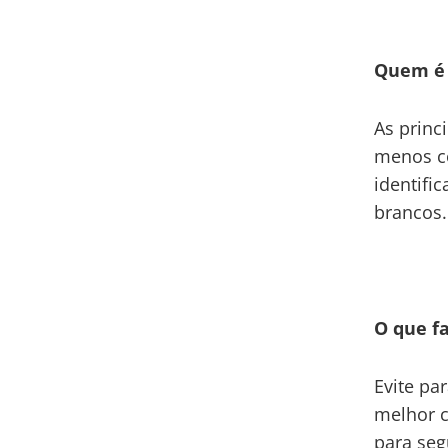
Quem é 
As princ
menos co
identifi
brancos.
O que f
Evite pa
melhor c
para seg