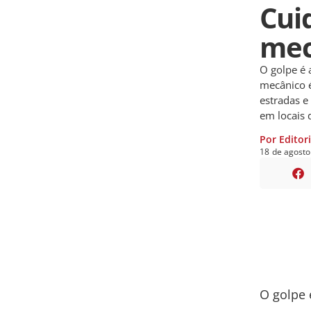
Cui
mec
O golpe é 
mecânico é
estradas 
em locais 
Por Editor
18
de
agosto
O golpe 