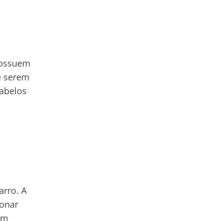
 possuem
e serem
cabelos
arro. A
fonar
um