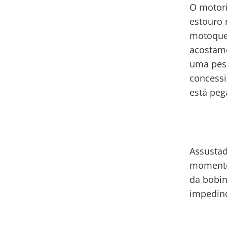
O motori
estouro 
motoquei
acostame
uma pes
concessi
está peg
Assustad
momento 
da bobin
impedind