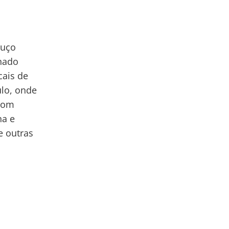
ouço
rnado
ais de
ulo, onde
 bom
na e
e outras