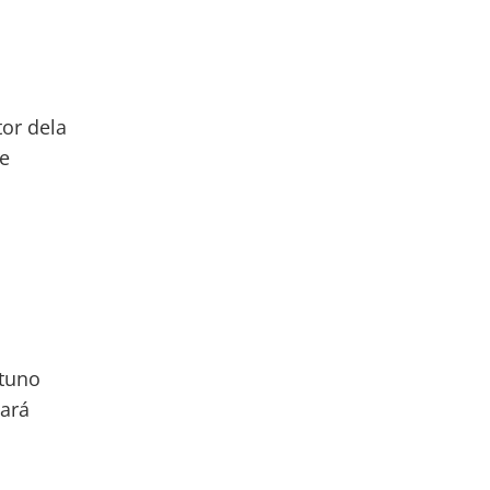
or dela
e
tuno
sará