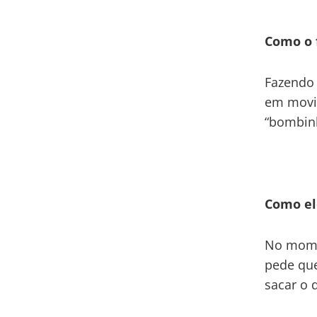
Como o 
Fazendo 
em movim
“bombinh
Como el
No mome
pede que
sacar o 