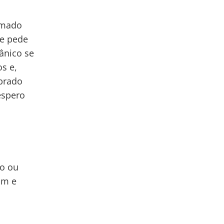
imado
 e pede
cânico se
s e,
obrado
espero
so ou
om e