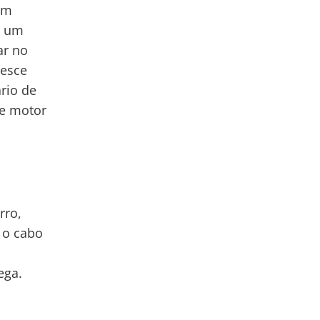
um
ê um
ar no
desce
rio de
ue motor
rro,
 o cabo
ega.