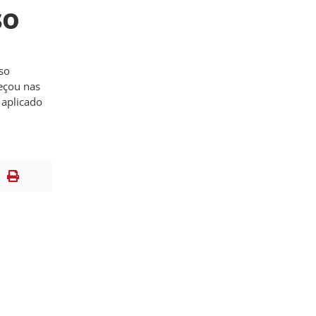
so
lso
meçou nas
 aplicado