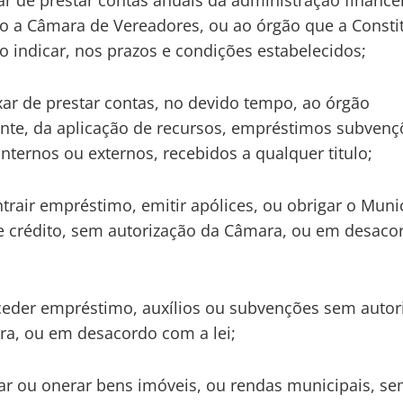
xar de prestar contas anuais da administração finance
o a Câmara de Vereadores, ou ao órgão que a Consti
o indicar, nos prazos e condições estabelecidos;
ixar de prestar contas, no devido tempo, ao órgão
te, da aplicação de recursos, empréstimos subvenç
 internos ou externos, recebidos a qualquer titulo;
ontrair empréstimo, emitir apólices, ou obrigar o Muni
de crédito, sem autorização da Câmara, ou em desac
ceder empréstimo, auxílios ou subvenções sem autor
a, ou em desacordo com a lei;
nar ou onerar bens imóveis, ou rendas municipais, s