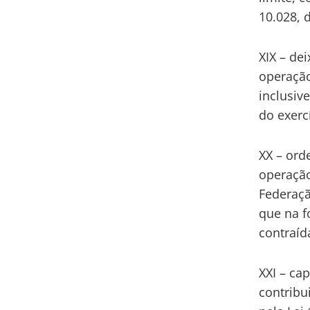
10.028, 
XIX – de
operação
inclusiv
do exercí
XX – ord
operação
Federaçã
que na f
contraíd
XXI – ca
contribu