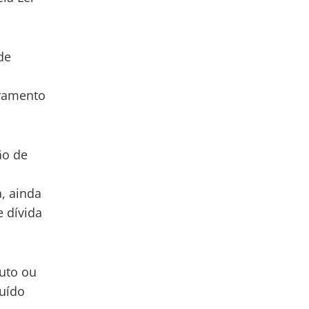
de
rramento
ão de
a, ainda
 dívida
buto ou
luído