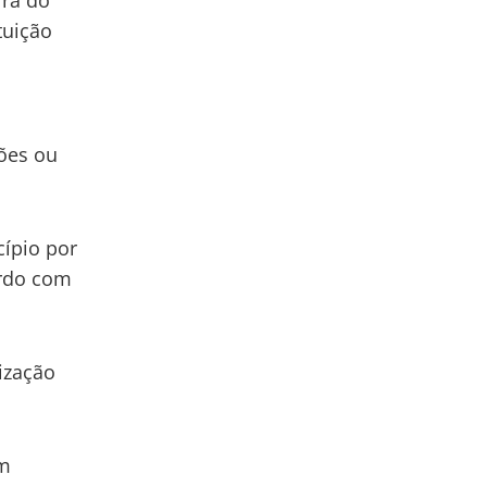
ira do
tuição
ões ou
cípio por
ordo com
ização
em