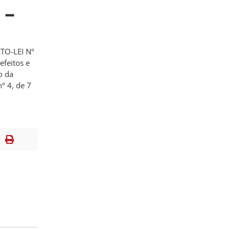
 –
ETO-LEI Nº
efeitos e
o da
nº 4, de 7