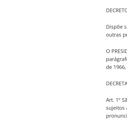
DECRETO-
Dispõe s
outras p
O PRESID
parágraf
de 1966,
DECRETA
Art. 1º 
sujeitos
pronunc