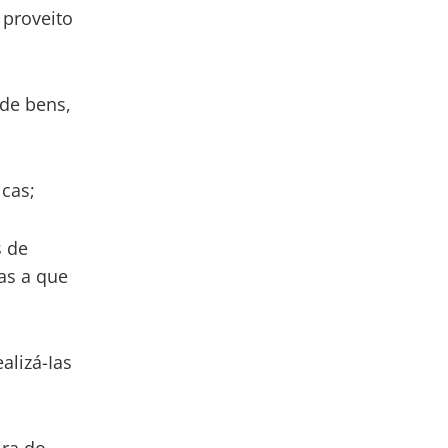
 proveito
 de bens,
icas;
s de
as a que
alizá-Ias