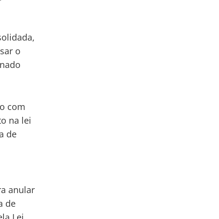
solidada,
sar o
enado
do com
o na lei
a de
ra anular
a de
la Lei