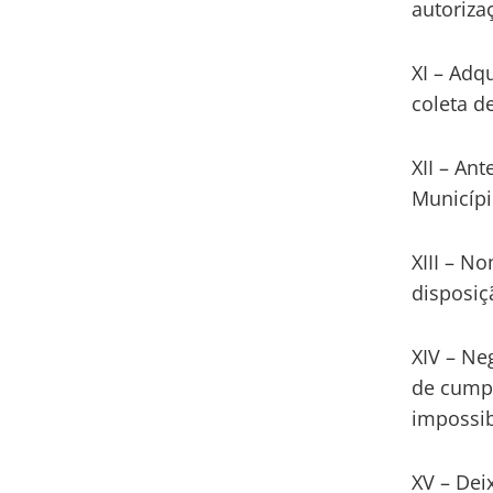
autoriza
XI – Adq
coleta d
XII – An
Municípi
XIII – N
disposiçã
XIV – Ne
de cumpr
impossib
XV – Dei