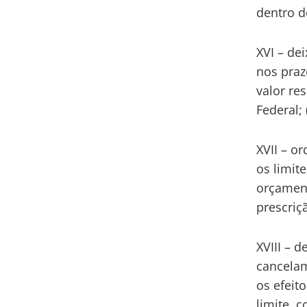
dentro d
XVI – de
nos praz
valor re
Federal; 
XVII – o
os limit
orçament
prescriçã
XVIII – 
cancelam
os efeit
limite, 