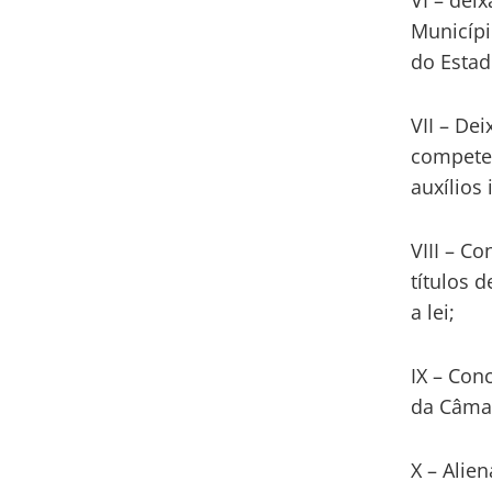
VI – dei
Municípi
do Estad
VII – De
competen
auxílios
VIII – C
títulos 
a lei;
IX – Con
da Câmar
X – Alie