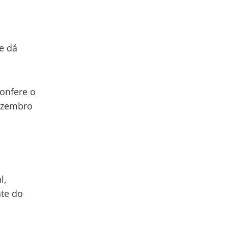
e dá
onfere o
dezembro
l,
nte do