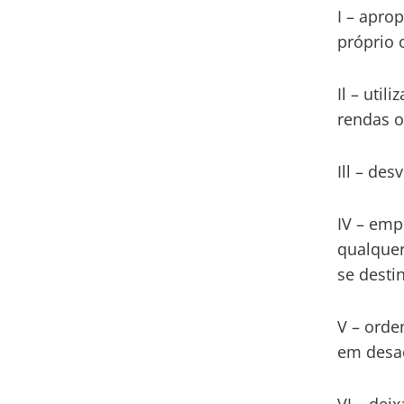
I – apro
próprio 
Il – uti
rendas o
Ill – de
IV – emp
qualquer
se desti
V – orde
em desac