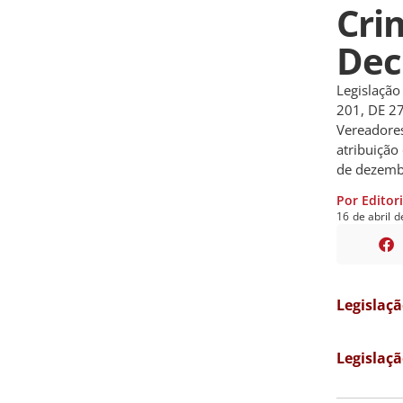
Cri
Dec
Legislação
201, DE 27
Vereadore
atribuição 
de dezemb
Por Editor
16
de
abril
d
Legislaç
Legislaç