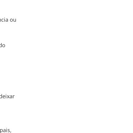
ncia ou
 do
deixar
pais,