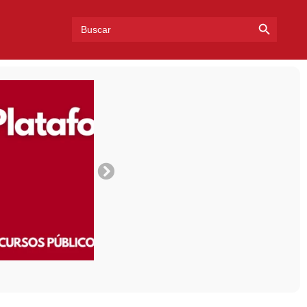
Search Bu
Search
for: