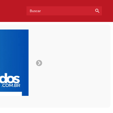
Search Bu
Search
for: