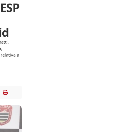
PESP
id
atti,
5,
relativa a