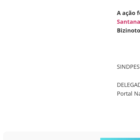
A ação f
Santana
Bizinot
SINDPES
DELEGAD
Portal N