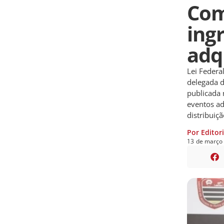
Com
ing
adq
Lei Federa
delegada d
publicada 
eventos ad
distribuiç
Por Editor
13
de
março