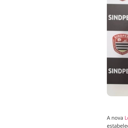
A nova
L
estabele