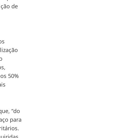
ição de
os
lização
o
os,
enos 50%
ais
que, “do
paço para
itários.
quiridas