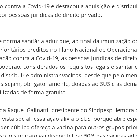
o contra a Covid-19 e destacou a aquisição e distribu
por pessoas jurídicas de direito privado.
e norma sanitária aduz que, ao final da imunização d
rioritários preditos no Plano Nacional de Operaciona
ação contra a Covid-19, as pessoas jurídicas de direit
poderão, considerados os requisitos legais e sanitári
, distribuir e administrar vacinas, desde que pelo m
s sejam, obrigatoriamente, doadas ao SUS e as dem
ilizadas de forma gratuita.
da Raquel Galinatti, presidente do Sindpesp, lembra 
 vista social, essa ação alivia o SUS, porque abre es
der público ofereça a vacina para outros grupos prior
so, o sindicato vai disponibilizar 50% das vacinas ad