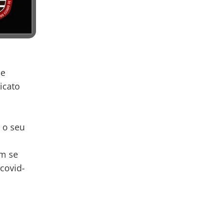
de
icato
r o seu
am se
covid-