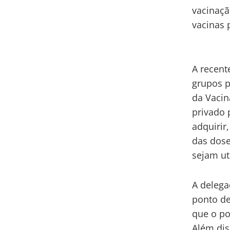
vacinaçã
vacinas 
A recent
grupos p
da Vacin
privado 
adquirir
das dose
sejam ut
A delega
ponto de
que o po
Além dis