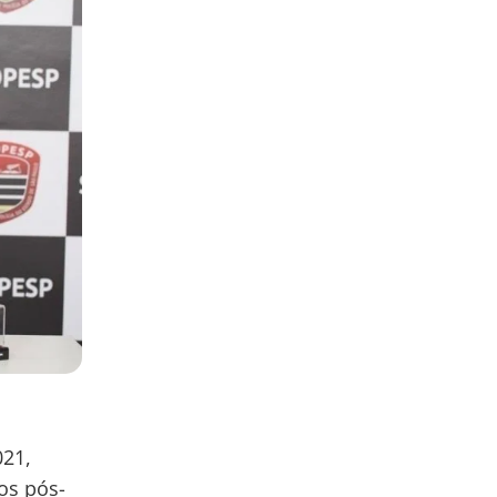
021,
sos pós-