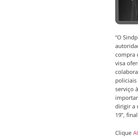
“O Sindp
autorida
compra d
visa ofe
colabora
policiai
serviço 
importan
dirigir 
19”, fina
Clique
A