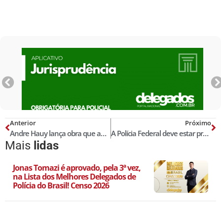
Anterior
Próximo
Andre Hauy lança obra que aborda as estatísticas policiais sob a visão do delegado
A Polícia Federal deve estar protegida
Mais
lidas
Jonas Tomazi é aprovado, pela 3ª vez,
na Lista dos Melhores Delegados de
Polícia do Brasil! Censo 2026