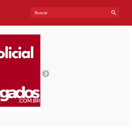
Search Bu
Search
for: