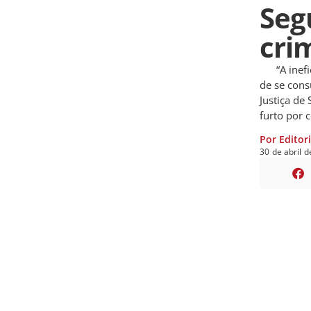
Seg
cri
“A ineficá
de se cons
Justiça de
furto por 
Por Editor
30
de
abril
d