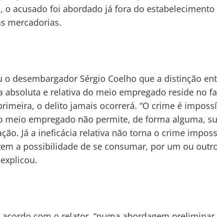
 o acusado foi abordado já fora do estabeleciment
s mercadorias.
 o desembargador Sérgio Coelho que a distinção ent
ia absoluta e relativa do meio empregado reside no f
primeira, o delito jamais ocorrerá. “O crime é imposs
o meio empregado não permite, de forma alguma, s
ão. Já a ineficácia relativa não torna o crime impossí
em a possibilidade de se consumar, por um ou outr
 explicou.
 acordo com o relator, “numa abordagem preliminar,