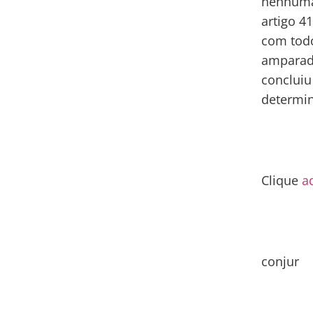
nenhuma 
artigo 4
com todo
amparada
concluiu
determi
Clique
a
conjur