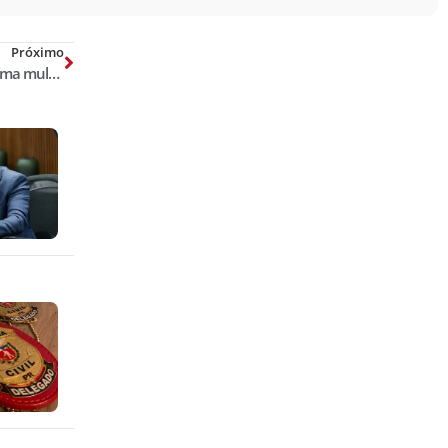
Próximo
Juiz ensina homem a mentir para uma mulher quando estiver com outra