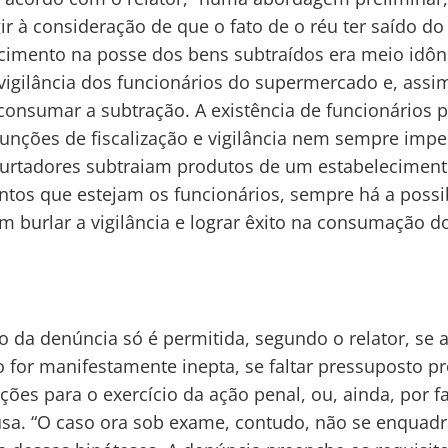
ir à consideração de que o fato de o réu ter saído do
cimento na posse dos bens subtraídos era meio idô
 vigilância dos funcionários do supermercado e, ass
consumar a subtração. A existência de funcionários 
 funções de fiscalização e vigilância nem sempre imp
furtadores subtraiam produtos de um estabeleciment
ntos que estejam os funcionários, sempre há a possi
m burlar a vigilância e lograr êxito na consumação do
ão da denúncia só é permitida, segundo o relator, se 
 for manifestamente inepta, se faltar pressuposto p
ções para o exercício da ação penal, ou, ainda, por fa
usa. “O caso ora sob exame, contudo, não se enquad