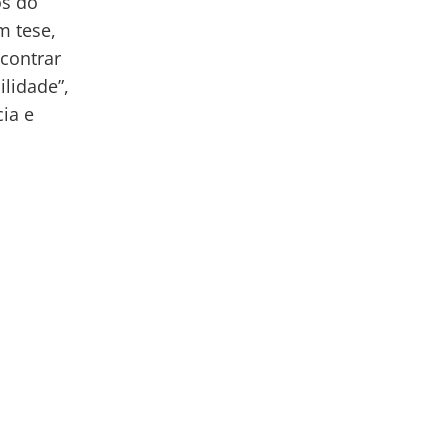
os do
m tese,
contrar
lidade”,
cia e