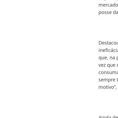
mercado,
posse da
Destacou
ineficác
que, na 
vez que 
consumaç
sempre t
motivo”,
Ainda de