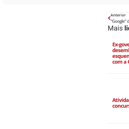
Anterior
Mais
l
Ex-gov
desemb
esquem
com a 
Ativida
concur