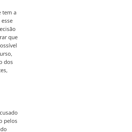
e tem a
 esse
decisão
rar que
ossível
urso,
o dos
tes,
acusado
o pelos
 do