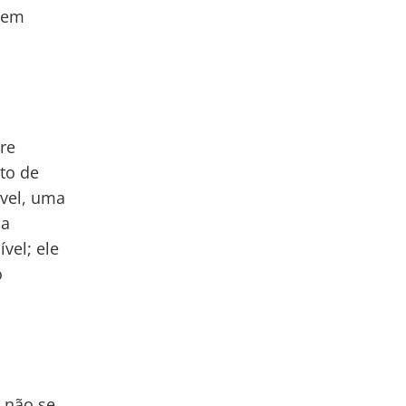
o em
re
ato de
ível, uma
ua
vel; ele
o
 não se