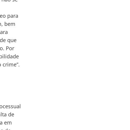
neo para
im, bem
para
ede que
o. Por
bilidade
 crime”.
a
rocessual
lta de
ra em