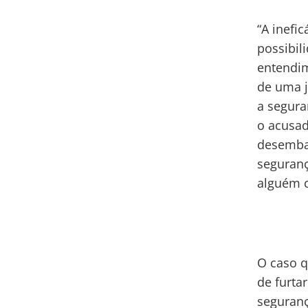
“A inefi
possibil
entendim
de uma j
a segura
o acusad
desembar
seguranç
alguém c
O caso q
de furta
seguran