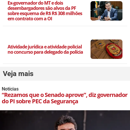
Ex-governador do MT e dois
desembargadores são alvos da PF
sobre esquema de R$ R$ 308 milhões
em contrato com a OI
Atividade jurídica e atividade policial
no concurso para delegado da polícia
Veja mais
Notícias
“Rezamos que o Senado aprove”, diz governador
do PI sobre PEC da Segurança