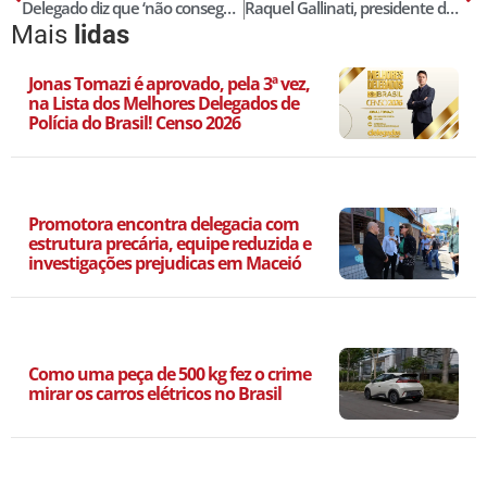
Delegado diz que ‘não consegue andar na rua’ após virar celebridade na web
Raquel Gallinati, presidente do Sindpesp, toma posse como diretora da Adepol do Brasil
Mais
lidas
Jonas Tomazi é aprovado, pela 3ª vez,
na Lista dos Melhores Delegados de
Polícia do Brasil! Censo 2026
Promotora encontra delegacia com
estrutura precária, equipe reduzida e
investigações prejudicas em Maceió
Como uma peça de 500 kg fez o crime
mirar os carros elétricos no Brasil