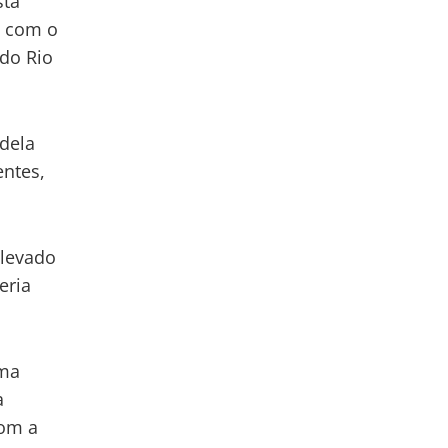
sta
o com o
do Rio
 dela
entes,
 levado
eria
ima
a
com a