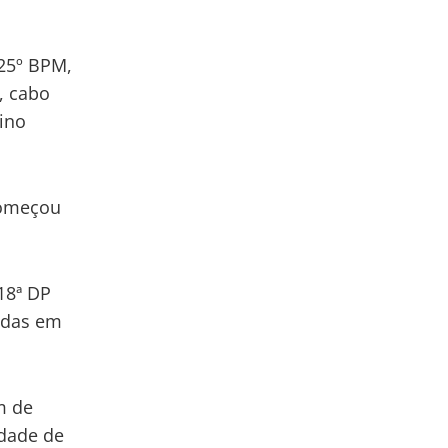
 25º BPM,
, cabo
ino
 começou
18ª DP
radas em
m de
idade de