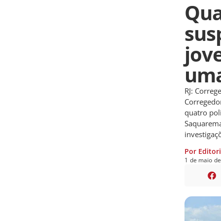
Qua
sus
jov
uma
RJ: Correg
Corregedor
quatro pol
Saquarema,
investigaçõ
Por Editor
1
de
maio
d