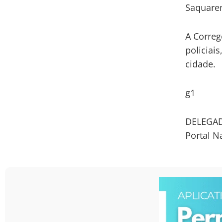
Saquare
A Correg
policiai
cidade.
g1
DELEGAD
Portal N