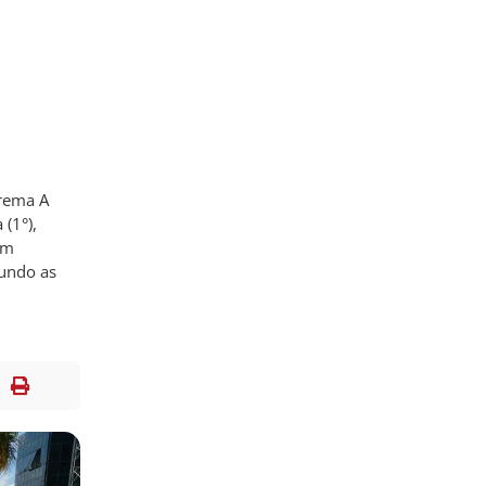
arema A
(1°),
em
gundo as