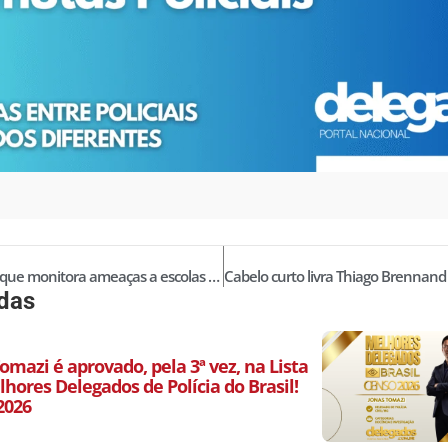
Delegado que monitora ameaças a escolas vive entre a perturbação e o alívio
idas
omazi é aprovado, pela 3ª vez, na Lista
hores Delegados de Polícia do Brasil!
2026