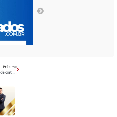
Próximo
Cabelo curto livra Thiago Brennand de corte na prisão; barba foi raspada