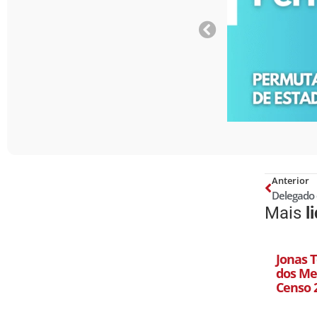
Anterior
Mais
l
Jonas T
dos Mel
Censo 