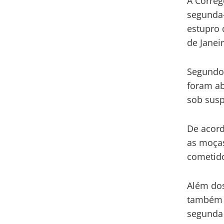
A Correg
segunda-
estupro
de Janeir
Segundo 
foram ab
sob susp
De acord
as moças
cometido
Além dos
também i
segunda