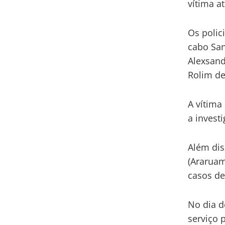
vítima at
Os polic
cabo San
Alexsand
Rolim de
A vítima
a investi
Além dis
(Araruam
casos de
No dia d
serviço 