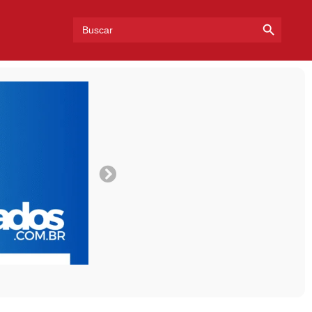
Search Bu
Search
for: