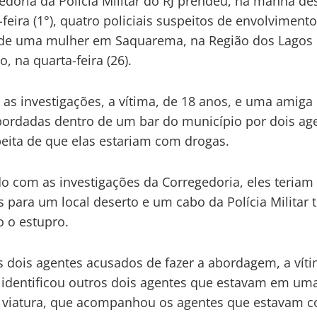
edoria da Polícia Militar do RJ prendeu, na manhã de
feira (1°), quatro policiais suspeitos de envolviment
 de uma mulher em Saquarema, na Região dos Lagos 
o, na quarta-feira (26).
as investigações, a vítima, de 18 anos, e uma amiga
ordadas dentro de um bar do município por dois ag
eita de que elas estariam com drogas.
o com as investigações da Corregedoria, eles teriam
 para um local deserto e um cabo da Polícia Militar t
 o estupro.
 dois agentes acusados de fazer a abordagem, a vít
dentificou outros dois agentes que estavam em um
 viatura, que acompanhou os agentes que estavam 