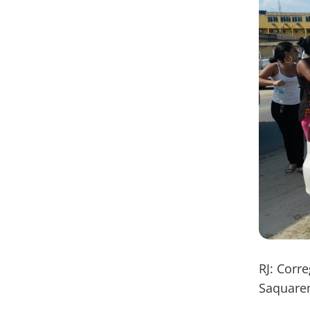
RJ: Corr
Saquar