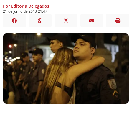
Por Editoria Delegados
21
de
junho
de
2013
21:47