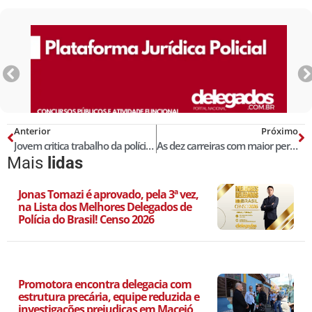
Anterior
Próximo
Jovem critica trabalho da polícia e delegado registra B.O contra ele no PI
As dez carreiras com maior perda salarial no Brasil: Delegado é a pior!
Mais
lidas
Jonas Tomazi é aprovado, pela 3ª vez,
na Lista dos Melhores Delegados de
Polícia do Brasil! Censo 2026
Promotora encontra delegacia com
estrutura precária, equipe reduzida e
investigações prejudicas em Maceió