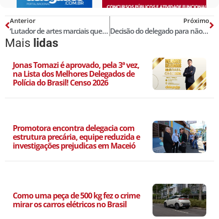
Anterior
Próximo
‘Lutador de artes marciais que comete violência física’: análise jurídica e roteiro de investigação pelo delegado de polícia
Decisão do delegado para não autuação em flagrante de quem age em legítima defesa
Mais
lidas
Jonas Tomazi é aprovado, pela 3ª vez,
na Lista dos Melhores Delegados de
Polícia do Brasil! Censo 2026
Promotora encontra delegacia com
estrutura precária, equipe reduzida e
investigações prejudicas em Maceió
Como uma peça de 500 kg fez o crime
mirar os carros elétricos no Brasil