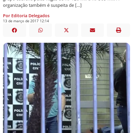
organização também é suspeita de […]
Por Editoria Delegados
13
de
março
de
2017
12:14