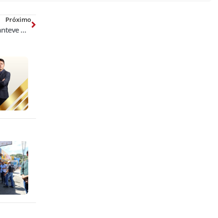
Próximo
‘Me senti enganado’, diz juiz que manteve menino com o pai no RS