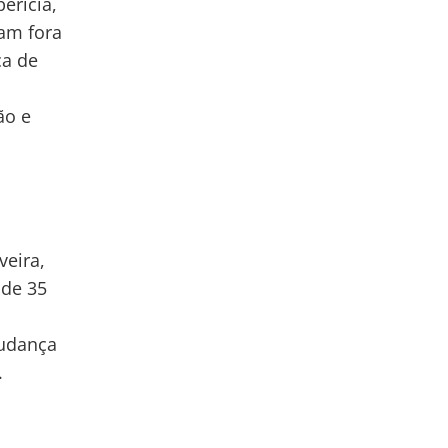
erícia,
jam fora
ça de
ão e
veira,
 de 35
mudança
.