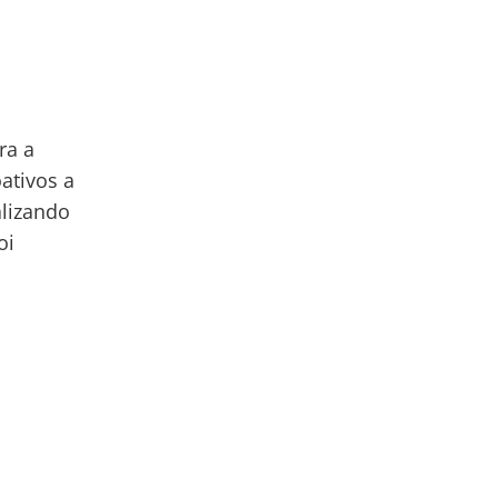
ra a
ativos a
alizando
oi