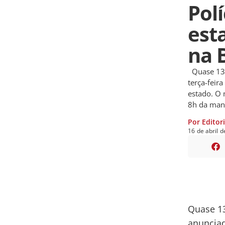
Polí
est
na 
Quase 13 h
terça-feira
estado. O 
8h da man
Por Editor
16
de
abril
d
Quase 13
anunciada