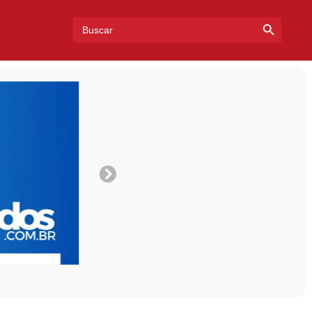
Search Bu
Search
for: