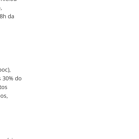
,
 8h da
poc),
as 30% do
tos
os,