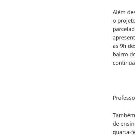
Além des
o projet
parcelad
apresent
as 9h de
bairro d
continua
Professo
Também n
de ensin
quarta-fe