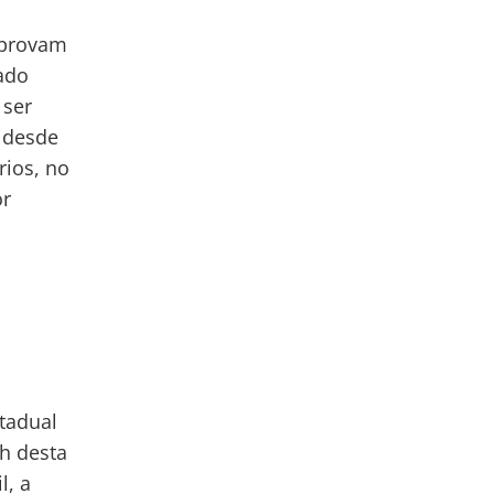
aprovam
tado
 ser
a desde
rios, no
or
tadual
h desta
l, a