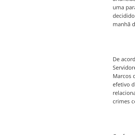
uma para
decidido
manhã de
De acord
Servidor
Marcos d
efetivo 
relacion
crimes c