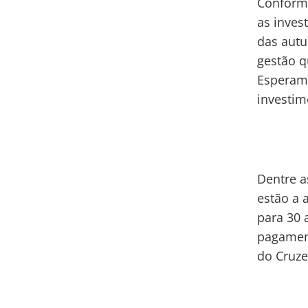
Conforme
as inves
das autu
gestão q
Esperamo
investim
Dentre a
estão a 
para 30 
pagament
do Cruze