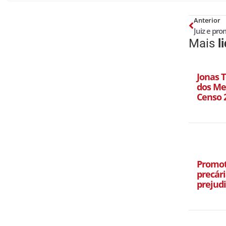
Anterior
Mais
l
Jonas T
dos Mel
Censo 
Promot
precári
prejud