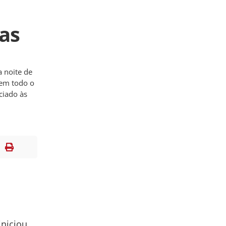
as
a noite de
s em todo o
ciado às
iniciou