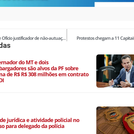
Modelo de Ofício justificador de não-autuação em flagrante no crime de furto privilegiado
Protestos chegam a 11 Capitais
idas
ernador do MT e dois
argadores são alvos da PF sobre
a de R$ R$ 308 milhões em contrato
OI
de jurídica e atividade policial no
so para delegado da polícia