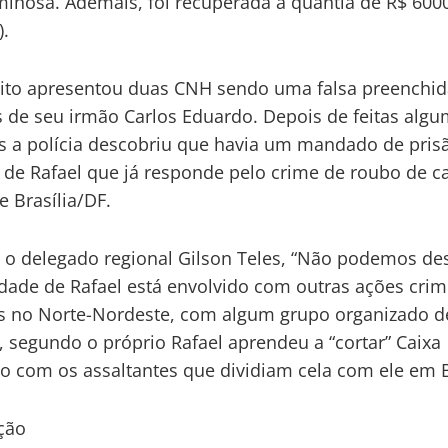
minosa. Ademais, foi recuperada a quantia de R$ 6000
).
ito apresentou duas CNH sendo uma falsa preenchi
 de seu irmão Carlos Eduardo. Depois de feitas alg
s a polícia descobriu que havia um mandado de pri
 de Rafael que já responde pelo crime de roubo de c
e Brasília/DF.
o delegado regional Gilson Teles, “Não podemos des
idade de Rafael está envolvido com outras ações cri
s no Norte-Nordeste, com algum grupo organizado d
, segundo o próprio Rafael aprendeu a “cortar” Caixa
co com os assaltantes que dividiam cela com ele em B
ção