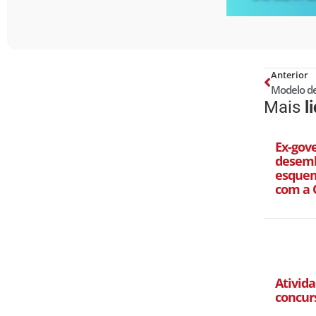
Anterior
Mais
l
Ex-gov
desemb
esquem
com a 
Ativida
concur