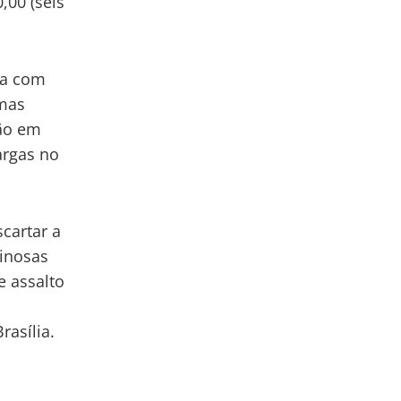
,00 (seis
da com
umas
são em
argas no
cartar a
minosas
e assalto
rasília.