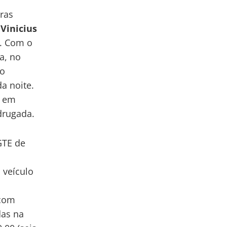
ras
Vinicius
. Com o
a, no
no
a noite.
, em
drugada.
GTE de
 veículo
 com
das na