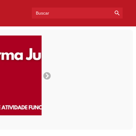
Search Bu
Search
for: