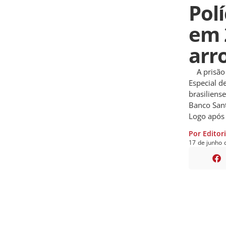
Polí
em 
arr
A prisão o
Especial de
brasiliens
Banco Sant
Logo após
Por Editor
17
de
junho