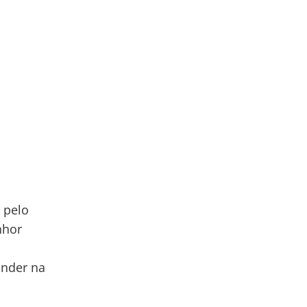
 pelo
nhor
ander na