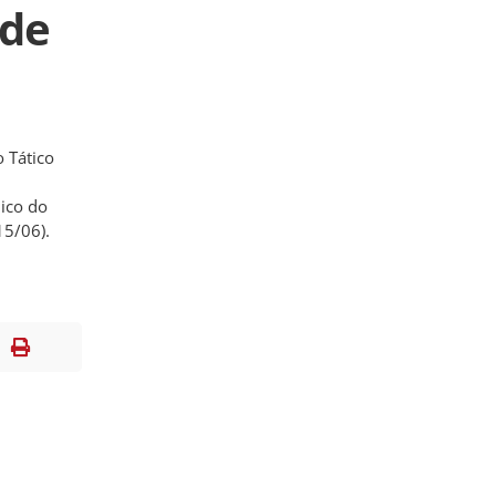
nde
 Tático
nico do
15/06).