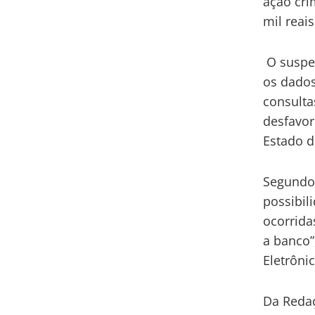
ação cri
mil reais
O suspe
os dados
consulta
desfavor
Estado d
Segundo 
possibil
ocorrida
a banco”
Eletrôni
Da Reda