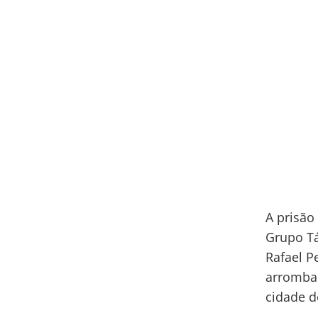
A prisão
Grupo Tá
Rafael Pe
arrombam
cidade d