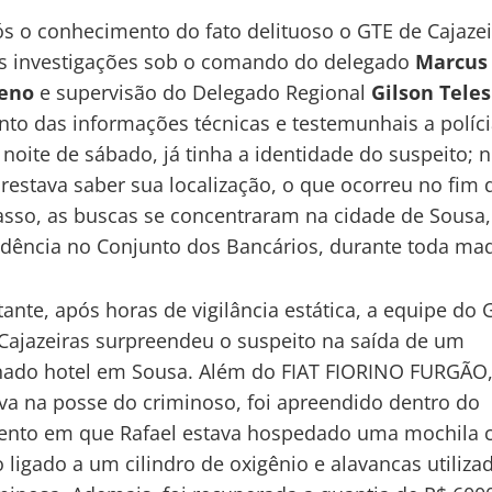
s o conhecimento do fato delituoso o GTE de Cajazei
as investigações sob o comando do delegado
Marcus 
eno
e supervisão do Delegado Regional
Gilson Teles
to das informações técnicas e testemunhais a políci
a noite de sábado, já tinha a identidade do suspeito; 
 restava saber sua localização, o que ocorreu no fim d
sso, as buscas se concentraram na cidade de Sousa
dência no Conjunto dos Bancários, durante toda ma
ante, após horas de vigilância estática, a equipe do 
Cajazeiras surpreendeu o suspeito na saída de um
ado hotel em Sousa. Além do FIAT FIORINO FURGÃO,
va na posse do criminoso, foi apreendido dentro do
ento em que Rafael estava hospedado uma mochila
 ligado a um cilindro de oxigênio e alavancas utiliza