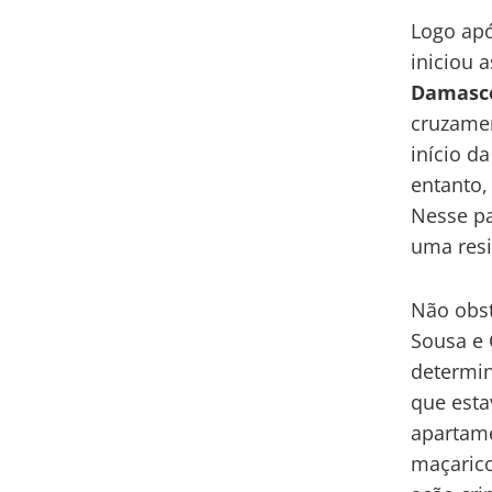
Logo apó
iniciou 
Damasc
cruzamen
início d
entanto,
Nesse pa
uma resi
Não obst
Sousa e 
determin
que esta
apartam
maçarico