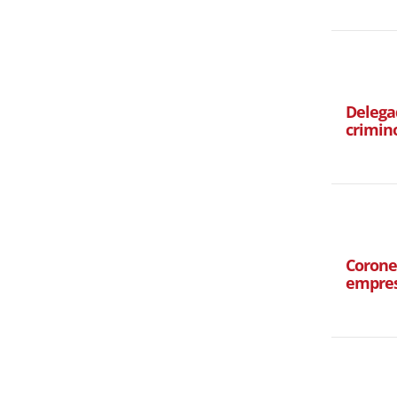
Delegad
crimin
Corone
empres