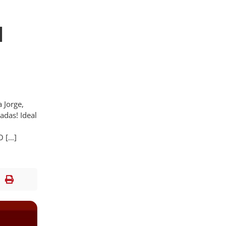
l
 Jorge,
adas! Ideal
 […]