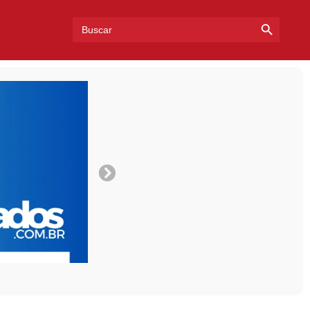
Search Bu
Search
for: