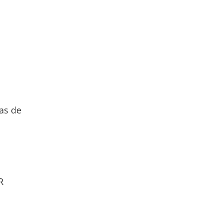
das de
R