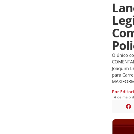
Lan
Leg
Com
Poli
O único c
COMENTADA 
Joaquim Le
para Carre
MAXIFORM
Por Editor
14
de
maio