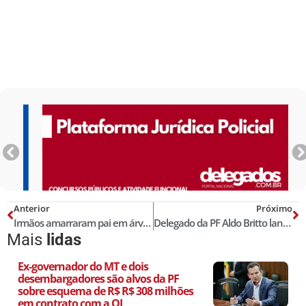
Anterior
Próximo
Irmãos amarraram pai em árvore e o agrediram a pauladas até a morte por acharem que ele matou a mãe, diz delegado
Delegado da PF Aldo Britto lança livro sobre direito policial
Mais
lidas
Ex-governador do MT e dois
desembargadores são alvos da PF
sobre esquema de R$ R$ 308 milhões
em contrato com a OI