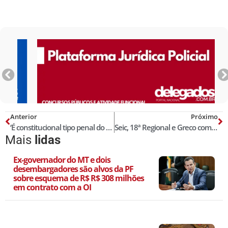
Anterior
Próximo
‘É constitucional tipo penal do delito de desacato a agente público’, decide de vez o STF
Seic, 18ª Regional e Greco combatem receptação de mercadorias no Maranhão e Piauí!
Mais
lidas
Ex-governador do MT e dois
desembargadores são alvos da PF
sobre esquema de R$ R$ 308 milhões
em contrato com a OI