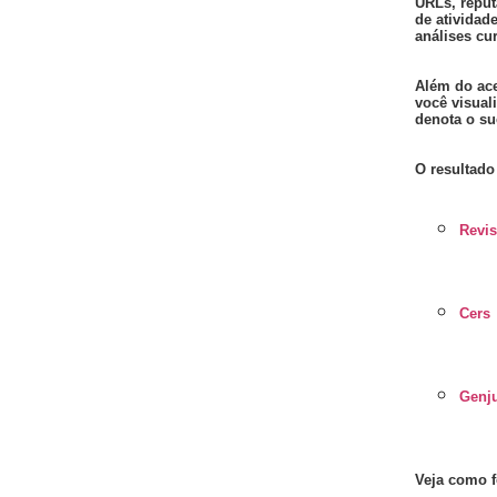
URLs, reput
de atividad
análises cur
Além do ace
você visual
denota o su
O resultado
Revis
Cers
Genju
Veja como f