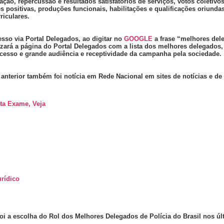
ação, repercussão e resultados satisfatórios de serviços, votos coletivos
es positivas, produções funcionais, habilitações e qualificações oriunda
riculares.
sso via Portal Delegados, ao digitar no
GOOGLE
a frase “melhores del
izará a página do Portal Delegados com a lista dos melhores delegados,
cesso e grande audiência e receptividade da campanha pela sociedade.
 anterior também foi notícia em Rede Nacional em sites de notícias e de
ta Exame, Veja
rídico
oi a escolha do Rol dos Melhores Delegados de Polícia do Brasil nos úl