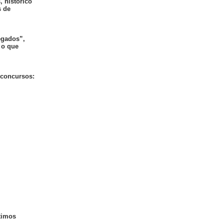
, histórico
s de
egados”,
 o que
 concursos:
timos