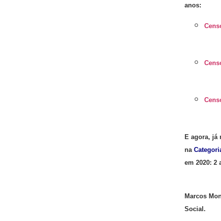
anos:
Cens
Cens
Cens
E agora, já
na
Categori
em 2020: 2 
Marcos Mont
Social.