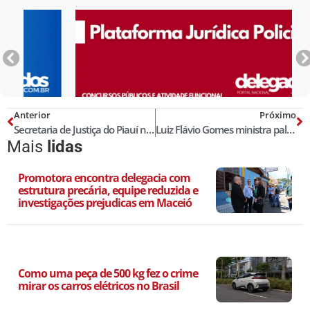
Anterior
Próximo
Secretaria de Justiça do Piauí não cumpre plano de retirada de presos de delegacias
Luiz Flávio Gomes ministra palestra sobre Lei Seca na Acadepol de São Paulo
Mais
lidas
Promotora encontra delegacia com
estrutura precária, equipe reduzida e
investigações prejudicas em Maceió
Como uma peça de 500 kg fez o crime
mirar os carros elétricos no Brasil