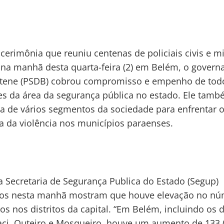
erimônia que reuniu centenas de policiais civis e mi
 na manhã desta quarta-feira (2) em Belém, o govern
atene (PSDB) cobrou compromisso e empenho de tod
es da área da segurança pública no estado. Ele tam
ia de vários segmentos da sociedade para enfrentar 
 da violência nos municípios paraenses.
 Secretaria de Segurança Publica do Estado (Segup)
dos nesta manhã mostram que houve elevação no nú
os nos distritos da capital. “Em Belém, incluindo os d
aci, Outeiro e Mosqueiro, houve um aumento de 133 