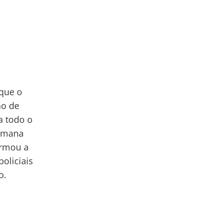
 que o
ão de
a todo o
semana
ormou a
oliciais
o.