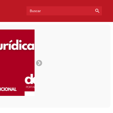
Search Bu
Search
for: