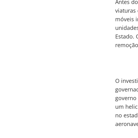
Antes do
viaturas
móveis i
unidades
Estado. 
remoção 
O invest
governad
governo 
um helic
no estad
aeronave