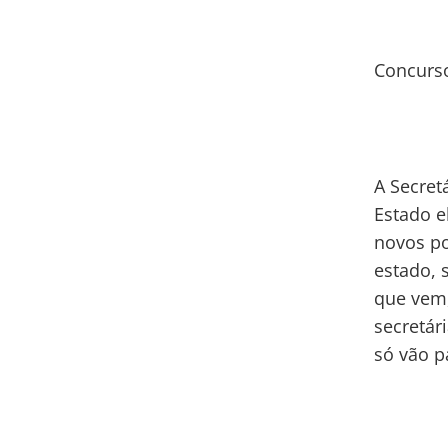
Concurs
A Secret
Estado e
novos po
estado, 
que vem,
secretár
só vão p