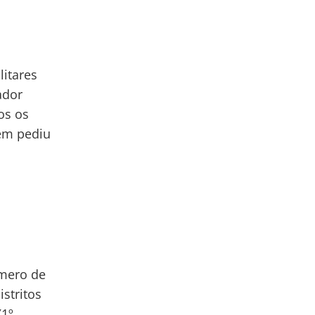
litares
ador
os os
bém pediu
o
mero de
istritos
(1º