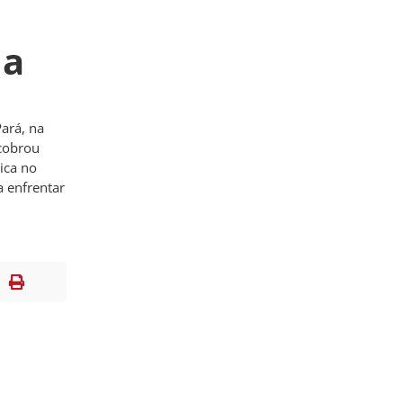
 a
ará, na
 cobrou
ica no
a enfrentar