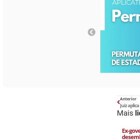
Anterior
Mais
l
Ex-gov
desemb