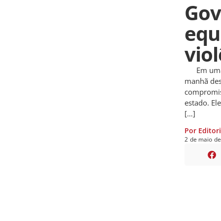
Gov
equ
vio
Em uma cer
manhã dest
compromis
estado. El
[…]
Por Editor
2
de
maio
d