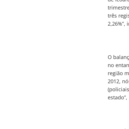
trimestr
três reg
2,26%”,
O balanç
no entan
região m
2012, nó
(policia
estado”