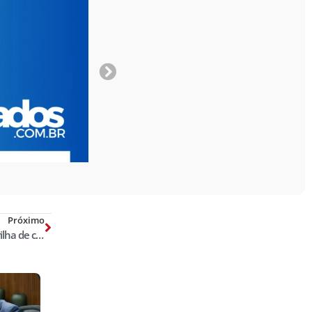
Próximo
STJ valida escutas em caso de quadrilha de caça-níqueis