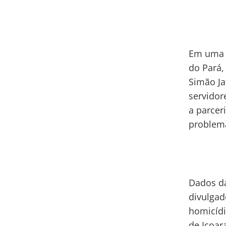
Em uma c
do Pará,
Simão J
servidor
a parcer
problema
Dados da
divulga
homicídi
de Icoar