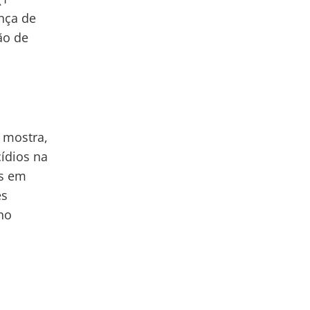
ença de
ão de
 mostra,
ídios na
os em
ês
 no