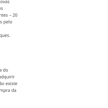
novas
es
ntes – 20
s pelo
ques.
a do
dquirir
ão existe
compra da