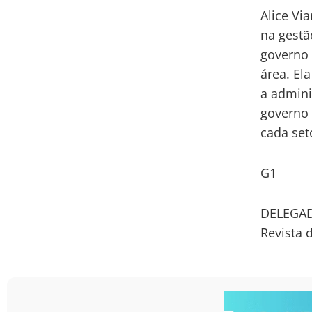
Alice Vi
na gestã
governo 
área. El
a admini
governo 
cada set
G1
DELEGAD
Revista 