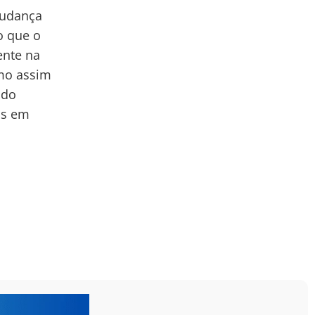
mudança
o que o
ente na
smo assim
 do
as em