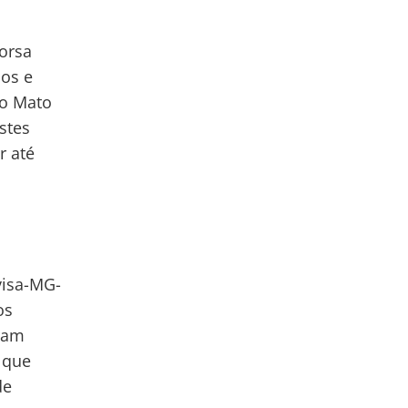
orsa
dos e
 o Mato
stes
r até
visa-MG-
os
ram
 que
de