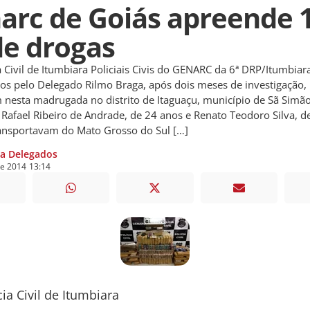
arc de Goiás apreende 
de drogas
a Civil de Itumbiara Policiais Civis do GENARC da 6ª DRP/Itumbia
s pelo Delegado Rilmo Braga, após dois meses de investigação,
nesta madrugada no distrito de Itaguaçu, município de Sã Simã
s Rafael Ribeiro de Andrade, de 24 anos e Renato Teodoro Silva, d
ansportavam do Mato Grosso do Sul […]
ia Delegados
de
2014
13:14
ia Civil de Itumbiara