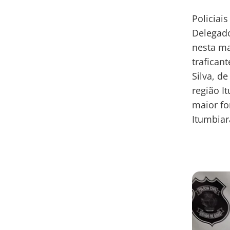
Policiai
Delegado
nesta ma
trafican
Silva, d
região I
maior fo
Itumbiar