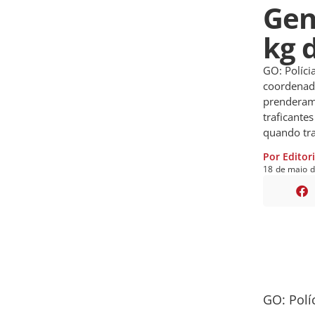
Gen
kg 
GO: Políci
coordenado
prenderam 
traficante
quando tr
Por Editor
18
de
maio
GO: Políc