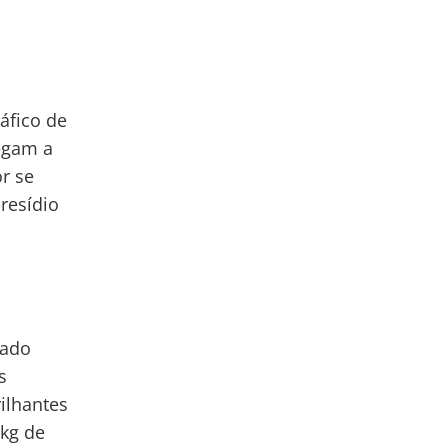
áfico de
egam a
r se
resídio
gado
s
rilhantes
 kg de