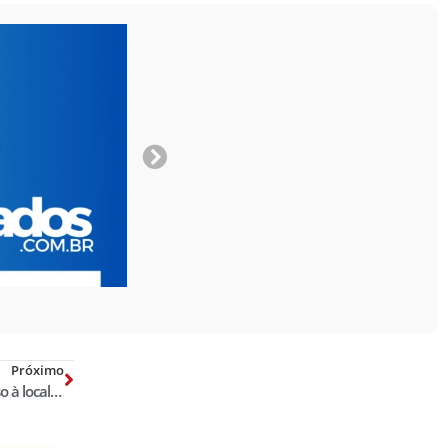
Próximo
ANPR defende que MP tenha acesso à localização de aparelhos celulares