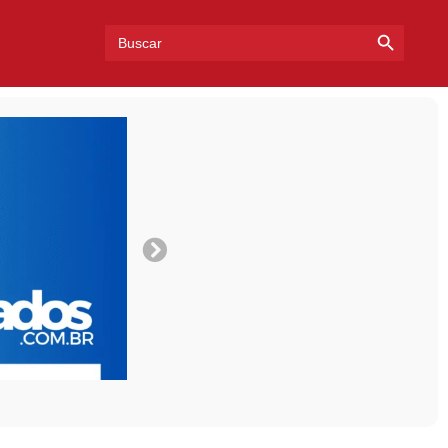
Search Bu
Search
for: