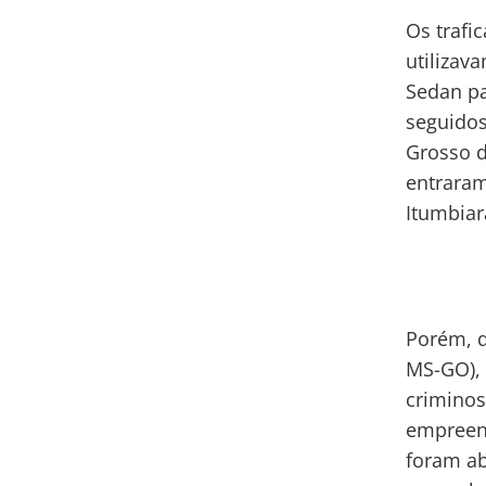
Os trafi
utilizav
Sedan pa
seguidos
Grosso d
entraram
Itumbiar
Porém, q
MS-GO), 
crimino
empreend
foram ab