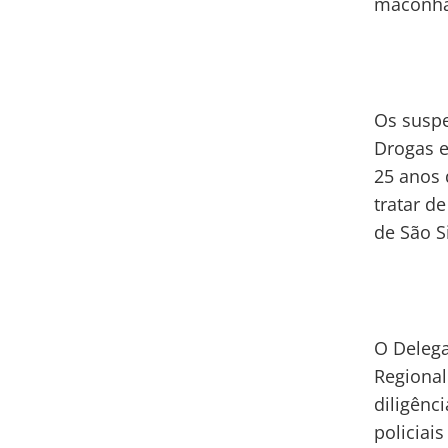
maconha 
Os suspe
Drogas e
25 anos 
tratar d
de São S
O Delega
Regional
diligênc
policiai