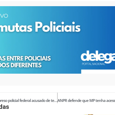
Mantido preso policial federal acusado de ter “kit extorsão”
idas