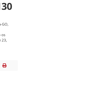
130
ra-GO,
o os
e 23,