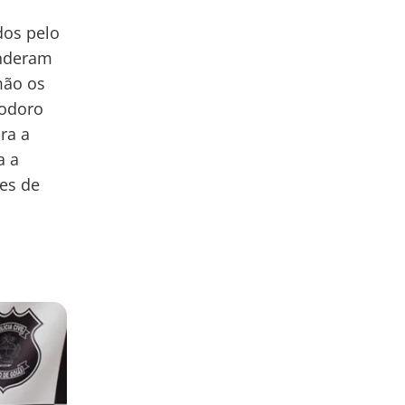
dos pelo
enderam
mão os
eodoro
ra a
a a
es de