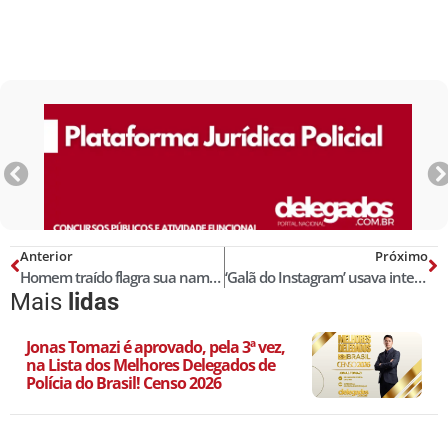
Anterior
Próximo
Homem traído flagra sua namorada com outro na cama, filma e posta em site! Veja o vídeo!
‘Galã do Instagram’ usava internet para roubar mulheres, diz polícia
Mais
lidas
Jonas Tomazi é aprovado, pela 3ª vez,
na Lista dos Melhores Delegados de
Polícia do Brasil! Censo 2026