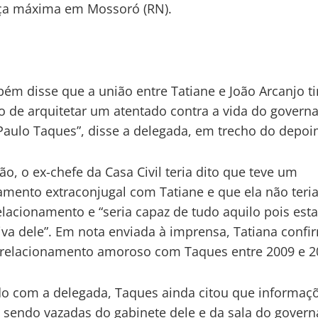
ça máxima em Mossoró (RN).
bém disse que a união entre Tatiane e João Arcanjo t
o de arquitetar um atentado contra a vida do govern
Paulo Taques”, disse a delegada, em trecho do depo
ão, o ex-chefe da Casa Civil teria dito que teve um
amento extraconjugal com Tatiane e que ela não teria
elacionamento e “seria capaz de tudo aquilo pois es
iva dele”. Em nota enviada à imprensa, Tatiana conf
relacionamento amoroso com Taques entre 2009 e 2
o com a delegada, Taques ainda citou que informaç
 sendo vazadas do gabinete dele e da sala do govern