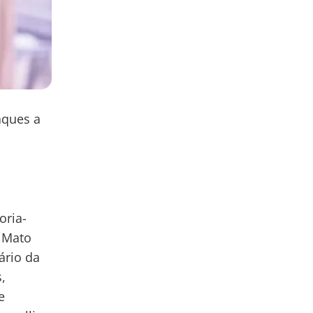
aques a
oria-
e Mato
ário da
,
e