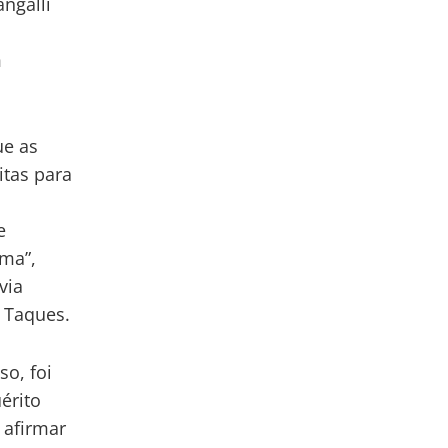
angalli
m
ue as
itas para
e
sma”,
via
 Taques.
o, foi
érito
 afirmar