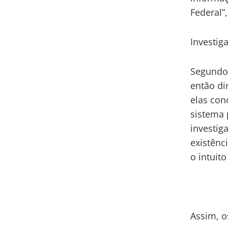
Federal”
Investig
Segundo 
então dir
elas con
sistema 
investig
existênc
o intuit
Assim, o