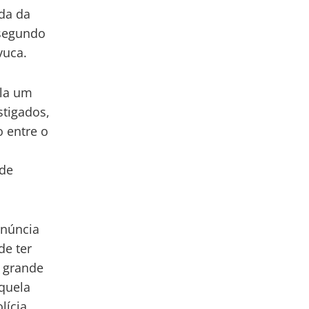
da da
 segundo
vuca.
ela um
stigados,
o entre o
 de
enúncia
de ter
e grande
aquela
lícia