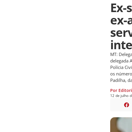
Ex-
ex-
ser
int
MT: Delega
delegada A
Polícia Ci
os números
Padilha, da
Por Editor
12
de
julho