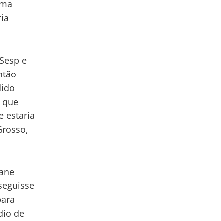
rma
ria
 Sesp e
ntão
dido
, que
 estaria
Grosso,
iane
seguisse
para
dio de