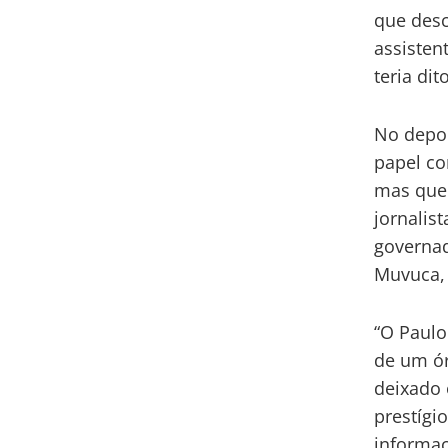
que desc
assisten
teria di
No depoi
papel co
mas que 
jornalis
governad
Muvuca, 
“O Paulo
de um ór
deixado 
prestígi
informaç