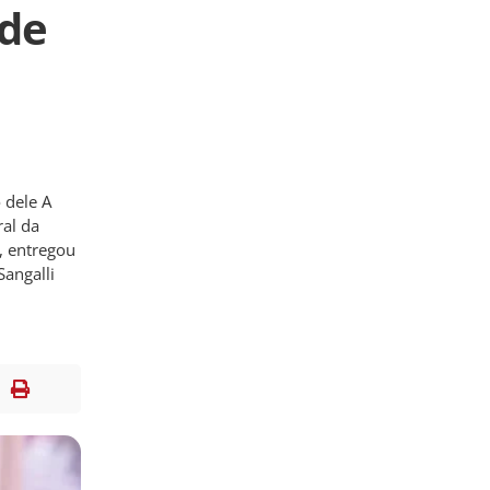
 de
 dele A
al da
s, entregou
Sangalli