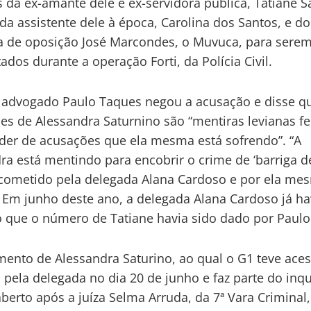
s da ex-amante dele e ex-servidora pública, Tatiane S
 da assistente dele à época, Carolina dos Santos, e do
ta de oposição José Marcondes, o Muvuca, para sere
ados durante a operação Forti, da Polícia Civil.
 advogado Paulo Taques negou a acusação e disse q
es de Alessandra Saturnino são “mentiras levianas fe
der de acusações que ela mesma está sofrendo”. “A
ra está mentindo para encobrir o crime de ‘barriga d
 cometido pela delegada Alana Cardoso e por ela me
 Em junho deste ano, a delegada Alana Cardoso já ha
 que o número de Tatiane havia sido dado por Paulo
ento de Alessandra Saturino, ao qual o G1 teve acess
 pela delegada no dia 20 de junho e faz parte do inqu
 aberto após a juíza Selma Arruda, da 7ª Vara Criminal,