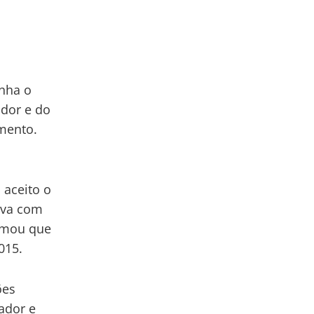
inha o
ador e do
imento.
 aceito o
tava com
irmou que
015.
ões
ador e