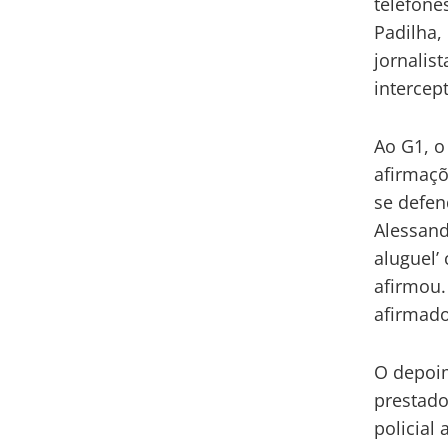
telefone
Padilha,
jornalis
intercept
Ao G1, o
afirmaçõ
se defen
Alessand
aluguel’
afirmou.
afirmado
O depoim
prestado
policial