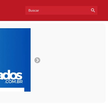
Search Bu
Search
for: