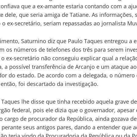
onfiava que a ex-amante estaria contando com a aju
te dele, que seria amiga de Tatiane. As informações,
to o ex-secretário, seriam repassadas ao jornalista Mu
mento, Saturnino diz que Paulo Taques entregou a 
m os números de telefones dos três para serem inve
o ex-secretário não conseguiu explicar qual a relaçã
ta, a possível transferência de Arcanjo e um ataque ao
or do estado. De acordo com a delegada, o número
então, foi descartado da investigação.
 Taques lhe disse que tinha recebido aquela grave d
gão federal, pois ele dizia que o governador, apesar 
o cargo de procurador da República, ainda gozava d
o perante seus antigos pares, dando a entender que 
ão teria vindo da Procuradoria da República ou da Po