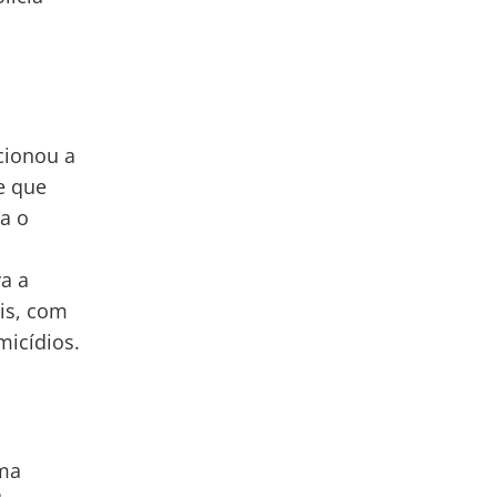
cionou a
 e que
a o
va a
ais, com
micídios.
uma