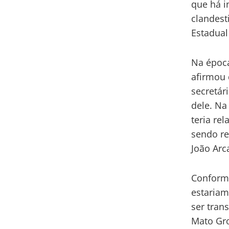
que há i
clandest
Estadual
Na época
afirmou 
secretár
dele. Na
teria re
sendo re
João Arc
Conforme
estariam
ser tran
Mato Gro