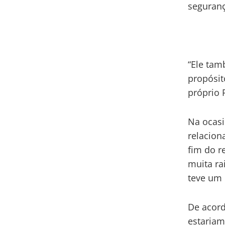
seguran
“Ele tam
propósit
próprio 
Na ocasi
relacion
fim do r
muita ra
teve um 
De acord
estariam