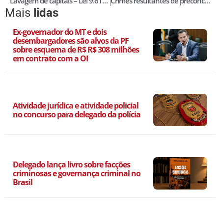
Lavagem de capitais – Lei 9.613/98
Crimes resultantes de preconceitos de raça ou de cor – Lei 7.716/89
Mais
lidas
Ex-governador do MT e dois
desembargadores são alvos da PF
sobre esquema de R$ R$ 308 milhões
em contrato com a OI
Atividade jurídica e atividade policial
no concurso para delegado da polícia
Delegado lança livro sobre facções
criminosas e governança criminal no
Brasil