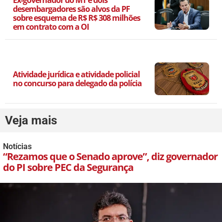
desembargadores são alvos da PF
sobre esquema de R$ R$ 308 milhões
em contrato com a OI
Atividade jurídica e atividade policial
no concurso para delegado da polícia
Veja mais
Notícias
“Rezamos que o Senado aprove”, diz governador
do PI sobre PEC da Segurança