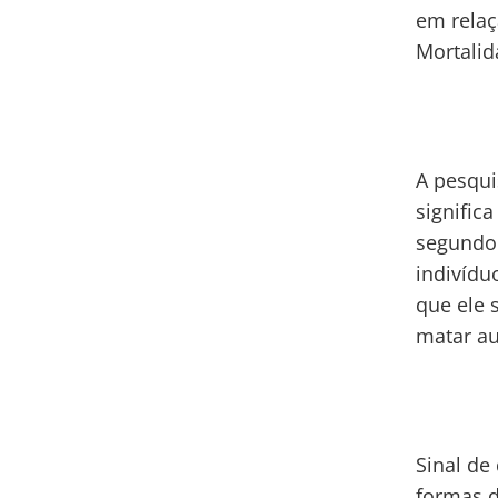
em relaç
Mortalid
A pesqui
signific
segundo 
indivídu
que ele 
matar au
Sinal de
formas d