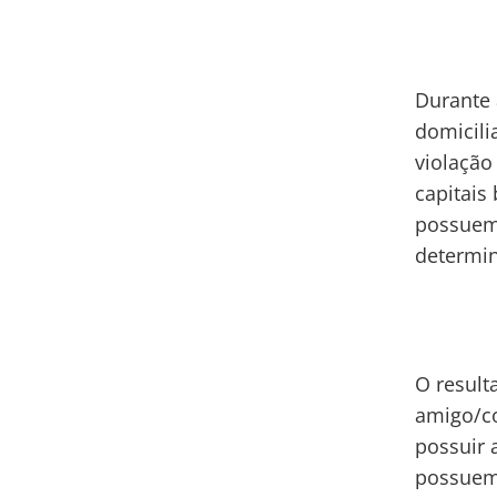
Durante
domicili
violação
capitais 
possuem
determin
O result
amigo/co
possuir 
possuem