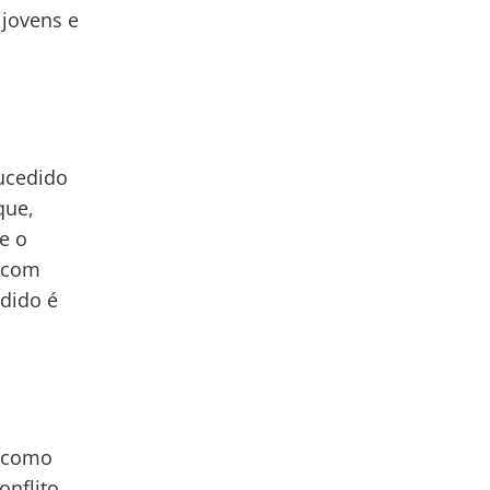
 jovens e
ucedido
que,
e o
z com
edido é
o como
onflito