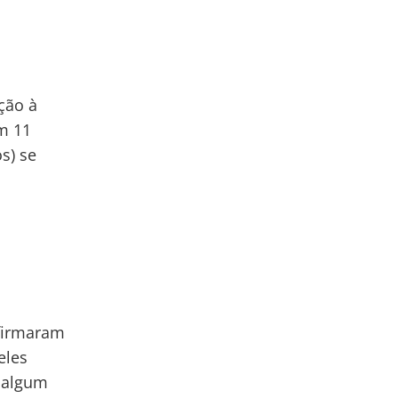
ação à
em 11
os) se
afirmaram
eles
 algum