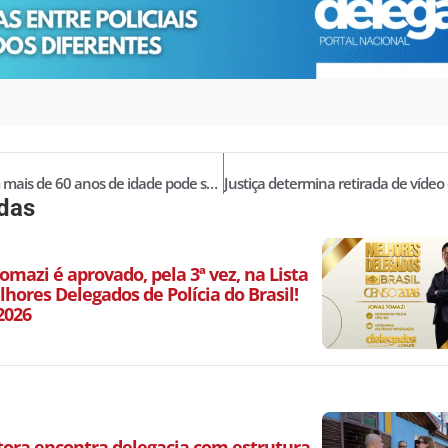
Idoso com mais de 60 anos de idade pode ser preso?
idas
omazi é aprovado, pela 3ª vez, na Lista
hores Delegados de Polícia do Brasil!
2026
ora encontra delegacia com estrutura