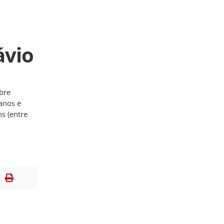
ávio
bre
manos e
ns (entre