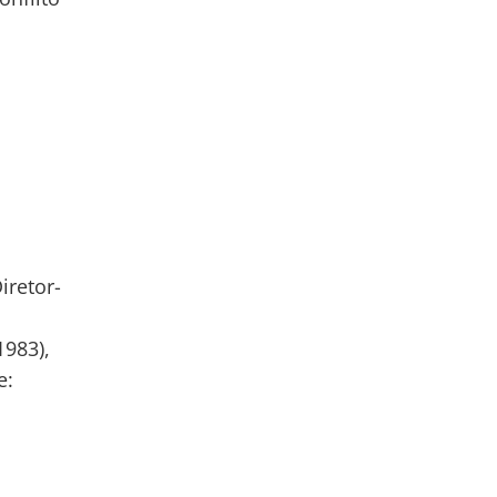
iretor-
1983),
e: