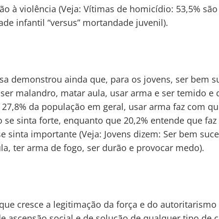
ão à violência (Veja: Vítimas de homicídio: 53,5% são
ade infantil “versus” mortandade juvenil).
sa demonstrou ainda que, para os jovens, ser bem s
a ser malandro, matar aula, usar arma e ser temido e 
27,8% da população em geral, usar arma faz com qu
o se sinta forte, enquanto que 20,2% entende que fa
se sinta importante (Veja: Jovens dizem: Ser bem suc
la, ter arma de fogo, ser durão e provocar medo).
 que cresce a legitimação da força e do autoritarism
e ascensão social e de solução de qualquer tipo de c