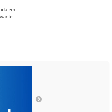
anda em
Avante