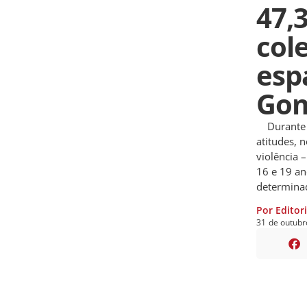
47,
col
esp
Go
Durante a
atitudes, 
violência –
16 e 19 an
determinad
Por Editor
31
de
outubr