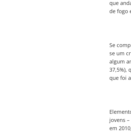
que anda
de fogo
Se compa
se um cr
algum am
37,5%), 
que foi 
Elemento
jovens –
em 2010,