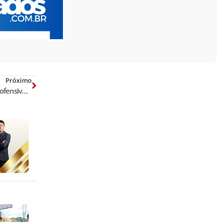
Próximo
Justiça determina retirada de vídeo ofensivo à delegada federal