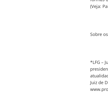
(Veja: Pa
Sobre os
*LFG – J
presiden
atualida
Juiz de 
www.pro