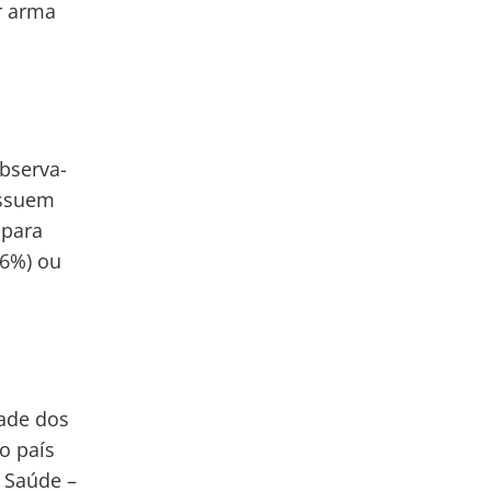
r arma
bserva-
ossuem
 para
,6%) ou
dade dos
o país
 Saúde –