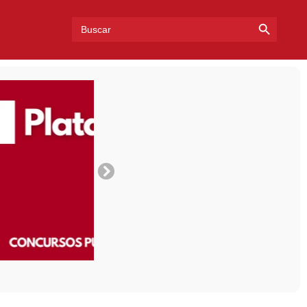
Search Bu
Search
for: