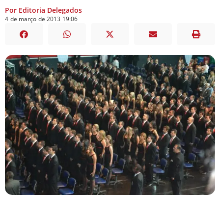
Por Editoria Delegados
4
de
março
de
2013
19:06