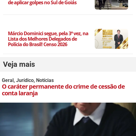
de aplicar golpes no Sul de Goiás
Márcio Dominici segue, pela 3ª vez, na
Lista dos Melhores Delegados de
Polícia do Brasil! Censo 2026
Veja mais
Geral
,
Jurídico
,
Notícias
O caráter permanente do crime de cessão de
conta laranja