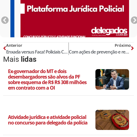
Anterior
Próximo
Enxada versus Faca! Policiais Civis do PI prendem suspeito que matou homem com 25 facadas; veja o vídeo!
Com ações de prevenção e repressão, Segurança Pública da Paraíba registra queda de homicídios em maio
Mais
lidas
Ex-governador do MT e dois
desembargadores são alvos da PF
sobre esquema de R$ R$ 308 milhões
em contrato com a OI
Atividade jurídica e atividade policial
no concurso para delegado da polícia