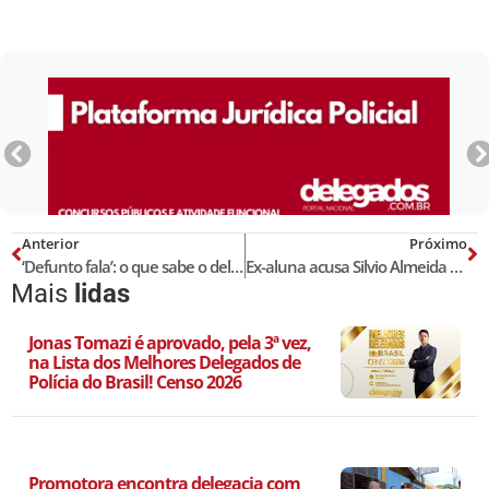
Anterior
Próximo
‘Defunto fala’: o que sabe o delegado que desvendou mais de mil assassinatos em Florianópolis
Ex-aluna acusa Silvio Almeida de assédio sexual: “me puxou e beijou”
Mais
lidas
Jonas Tomazi é aprovado, pela 3ª vez,
na Lista dos Melhores Delegados de
Polícia do Brasil! Censo 2026
Promotora encontra delegacia com