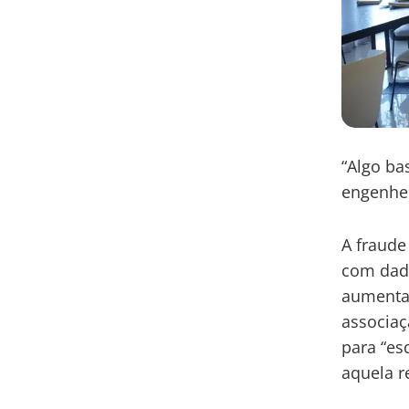
“Algo ba
engenhei
A fraude
com dado
aumentar
associaç
para “es
aquela r