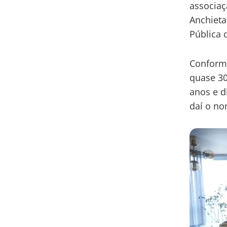
associaç
Anchieta
Pública d
Conforme
quase 30
anos e d
daí o no