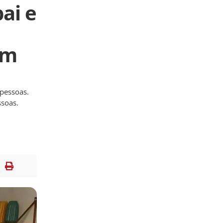
ai e
em
 pessoas.
ssoas.