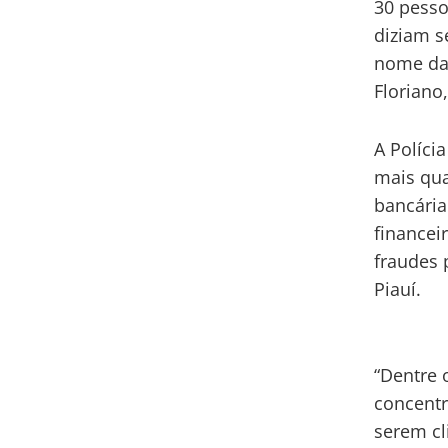
30 pesso
diziam s
nome da
Floriano
A Polícia
mais qua
bancária
financei
fraudes 
Piauí.
“Dentre 
concentr
serem cl