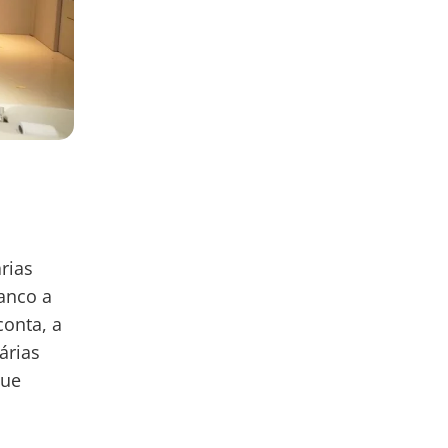
rias
anco a
conta, a
árias
que