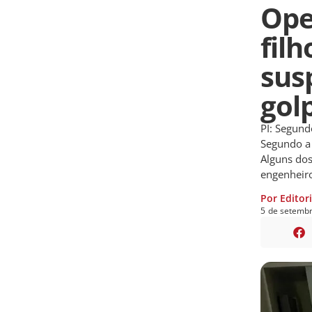
Ope
fil
sus
gol
PI: Segund
Segundo a 
Alguns dos
engenheiro
Por Editor
5
de
setemb