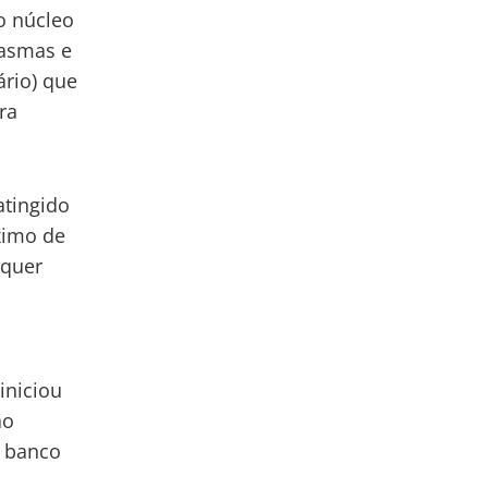
 o núcleo
tasmas e
ário) que
ra
atingido
ximo de
lquer
 iniciou
ão
o banco