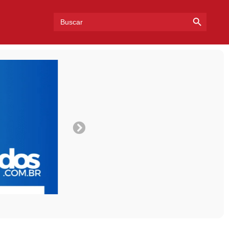
Search Bu
Search
for: