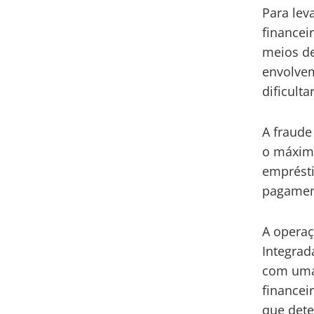
Para lev
financei
meios de
envolvem
dificulta
A fraude
o máximo
emprésti
pagamen
A operaç
Integrada
com uma 
financei
que dete