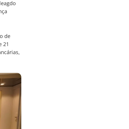
eleagdo
nça
po de
e 21
ncárias,