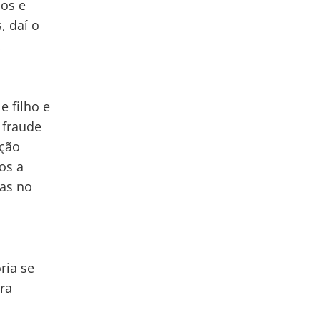
nos e
, daí o
,
e filho e
 fraude
ição
os a
das no
ria se
ra