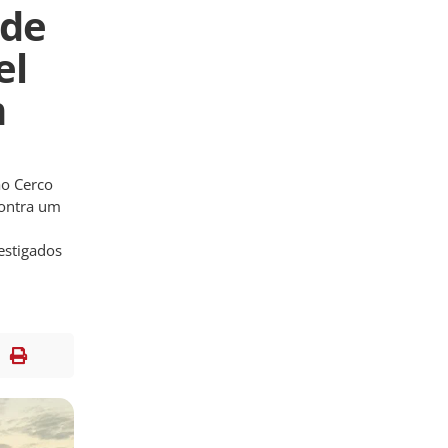
nde
el
m
ão Cerco
contra um
estigados