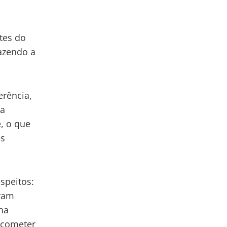
tes do
fazendo a
erência,
Na
e, o que
es
speitos:
avam
na
s cometer