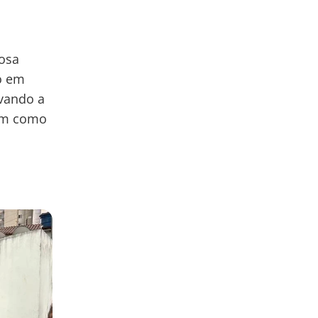
nosa
o em
vando a
bem como
a