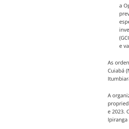
a O
pre
esp
inv
(GC
e v
As orden
Cuiabá (
Itumbiara
A organi
propried
e 2023. 
Ipiranga