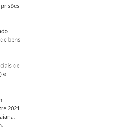
 prisões
,
ado
 de bens
ciais de
) e
m
tre 2021
aiana,
h.