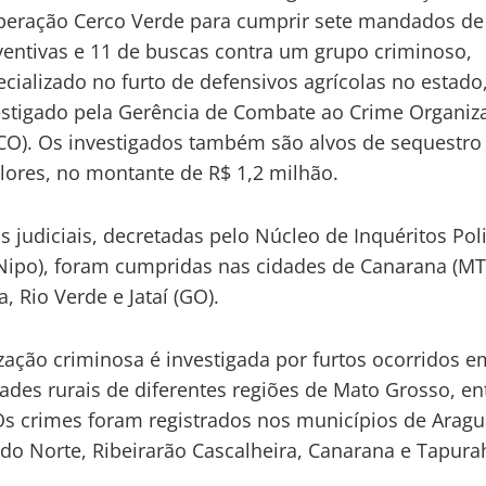
peração Cerco Verde para cumprir sete mandados de
ventivas e 11 de buscas contra um grupo criminoso,
ecializado no furto de defensivos agrícolas no estado
estigado pela Gerência de Combate ao Crime Organiz
CO). Os investigados também são alvos de sequestro
alores, no montante de R$ 1,2 milhão.
s judiciais, decretadas pelo Núcleo de Inquéritos Poli
Nipo), foram cumpridas nas cidades de Canarana (MT
, Rio Verde e Jataí (GO).
zação criminosa é investigada por furtos ocorridos e
ades rurais de diferentes regiões de Mato Grosso, en
Os crimes foram registrados nos municípios de Aragu
 do Norte, Ribeirarão Cascalheira, Canarana e Tapura