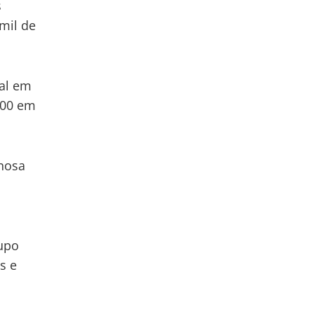
s
mil de
ral em
,00 em
nosa
upo
s e