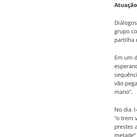
Atuação
Diálogos
grupo co
partilha
Em um do
esperand
sequênci
vão pega
mano”.
No dia 1
“o trem 
prestes 
metade” 