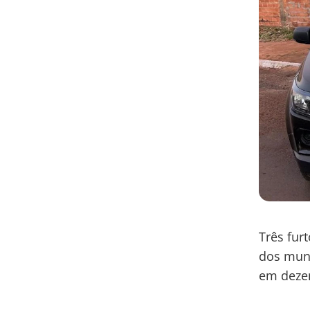
Três fur
dos muni
em deze