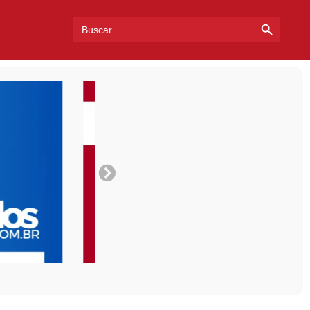
Search Bu
Search
for: