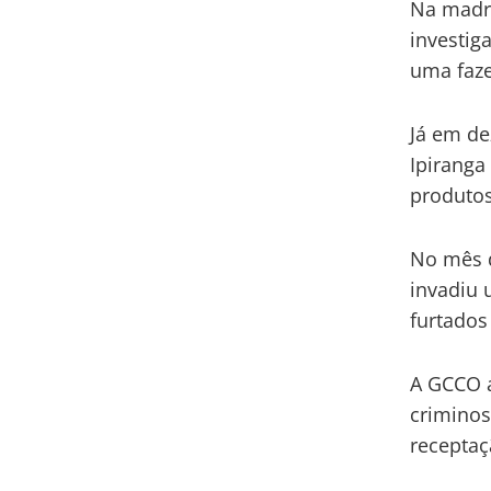
Na madr
investig
uma faz
Já em de
Ipiranga
produtos
No mês 
invadiu 
furtados
A GCCO a
criminos
receptaç