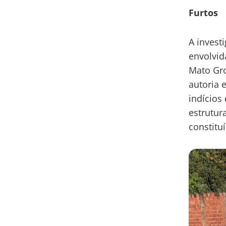
Furtos
A invest
envolvid
Mato Gr
autoria 
indícios
estrutur
constitu