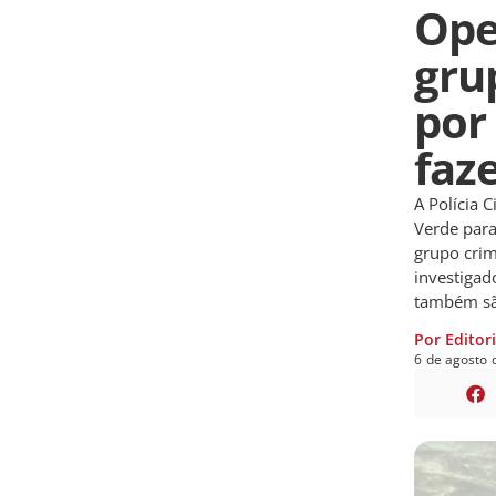
Ope
gru
por
faz
A Polícia 
Verde para
grupo crim
investigad
também são
Por Editor
6
de
agosto