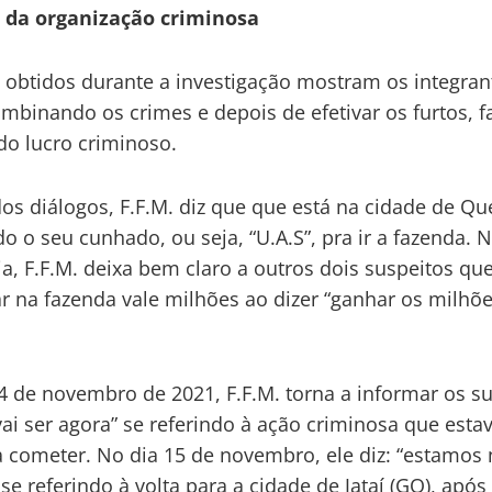
 da organização criminosa
 obtidos durante a investigação mostram os integran
mbinando os crimes e depois de efetivar os furtos, 
 do lucro criminoso.
s diálogos, F.F.M. diz que que está na cidade de Qu
o o seu cunhado, ou seja, “U.A.S”, pra ir a fazenda. 
a, F.F.M. deixa bem claro a outros dois suspeitos qu
r na fazenda vale milhões ao dizer “ganhar os milhõ
4 de novembro de 2021, F.F.M. torna a informar os su
vai ser agora” se referindo à ação criminosa que est
a cometer. No dia 15 de novembro, ele diz: “estamos 
se referindo à volta para a cidade de Jataí (GO), apó