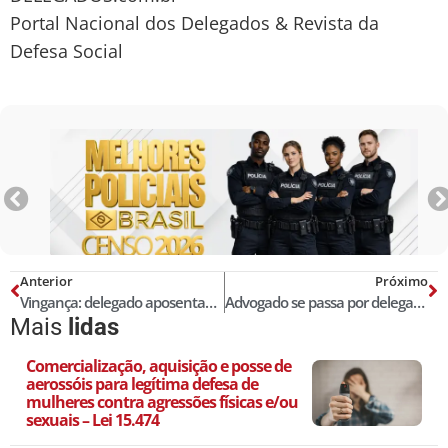
Portal Nacional dos Delegados & Revista da
Defesa Social
Anterior
Próximo
Vingança: delegado aposentado pai de delegado do DF foi queimado vivo por agente demitido
Advogado se passa por delegado em balada de SP e é preso
Mais
lidas
Comercialização, aquisição e posse de
aerossóis para legítima defesa de
mulheres contra agressões físicas e/ou
sexuais – Lei 15.474