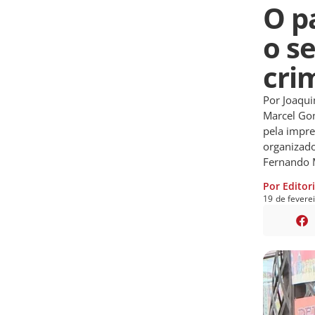
O p
o s
cri
Por Joaqui
Marcel Go
pela impre
organizado
Fernando M
Por Editor
19
de
fevere