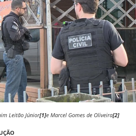
im Leitão Júnior
[1]
e Marcel Gomes de Oliveira
[2]
UÇÃO