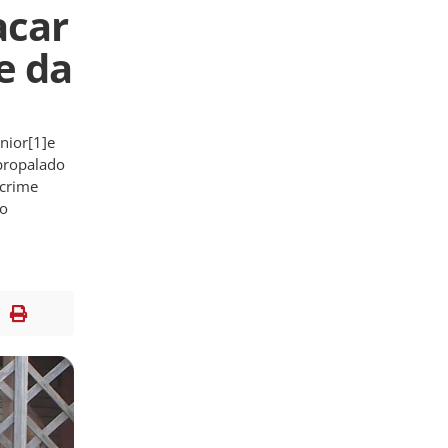
acar
e da
nior[1]e
propalado
 crime
io