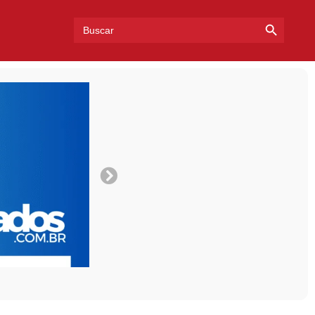
Search Bu
Search
for: