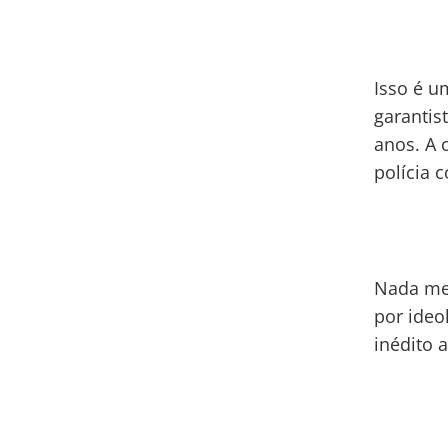
Isso é u
garantis
anos. A 
polícia 
Nada mel
por ideo
inédito 