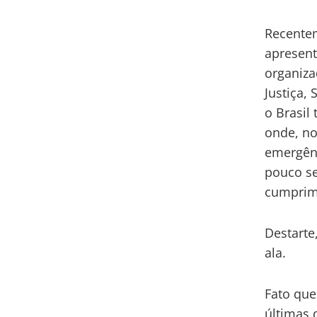
Recente
apresent
organiza
Justiça,
o Brasil
onde, no
emergênc
pouco se
cumprim
Destarte
ala.
Fato que
últimas 