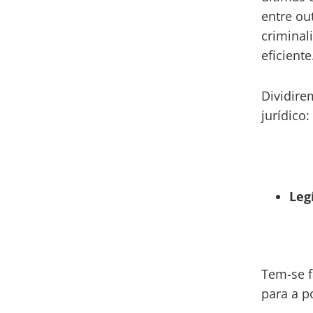
entre ou
criminal
eficiente
Dividire
jurídico:
Leg
Tem-se f
para a p