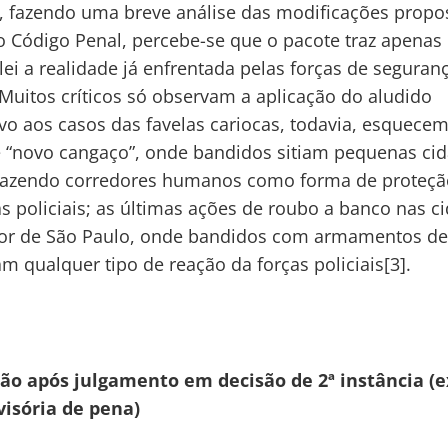
 fazendo uma breve análise das modificações propo
do Código Penal, percebe-se que o pacote traz apenas
 lei a realidade já enfrentada pelas forças de seguran
 Muitos críticos só observam a aplicação do aludido
ivo aos casos das favelas cariocas, todavia, esquece
 “novo cangaço”, onde bandidos sitiam pequenas ci
 fazendo corredores humanos como forma de proteçã
as policiais; as últimas ações de roubo a banco nas c
ior de São Paulo, onde bandidos com armamentos de
m qualquer tipo de reação da forças policiais
[3].
são após julgamento em decisão de 2ª instância (
visória de pena)