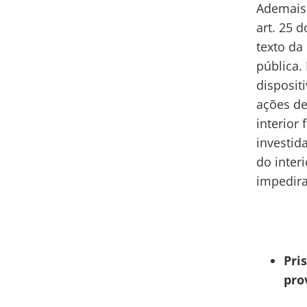
Ademais,
art. 25 
texto da
pública.
disposit
ações de
interior
investid
do inter
impedira
Pri
pro