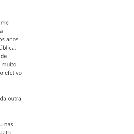
rime
da
dos anos
ública,
 de
– muito
o efetivo
 da outra
u nas
Jato