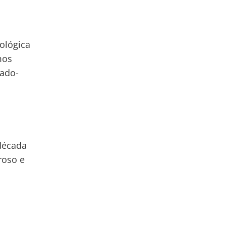
ológica
mos
tado-
década
roso e