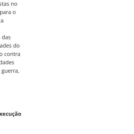
stas no
 para o
ça
m das
dades do
o contra
idades
 guerra,
execução