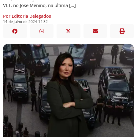
VLT, no José Menino, na última […]
Por Editoria Delegados
14
de
julho
de
2024
14:32