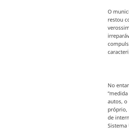
O municí
restou c
verossim
irrepará
compulsó
caracter
No entan
“medida 
autos, o
próprio,
de inter
Sistema 