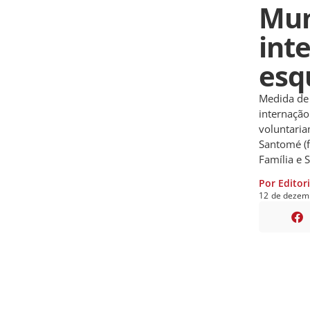
Mun
int
esq
Medida de 
internação
voluntaria
Santomé (f
Família e 
Por Editor
12
de
dezem