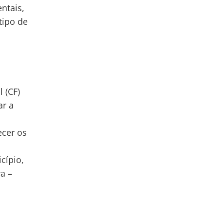
ntais,
tipo de
 (CF)
ar a
ecer os
cípio,
a –