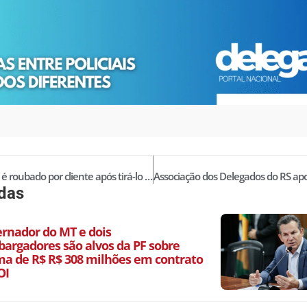
Advogado é roubado por cliente após tirá-lo da prisão!
idas
ernador do MT e dois
argadores são alvos da PF sobre
a de R$ R$ 308 milhões em contrato
OI