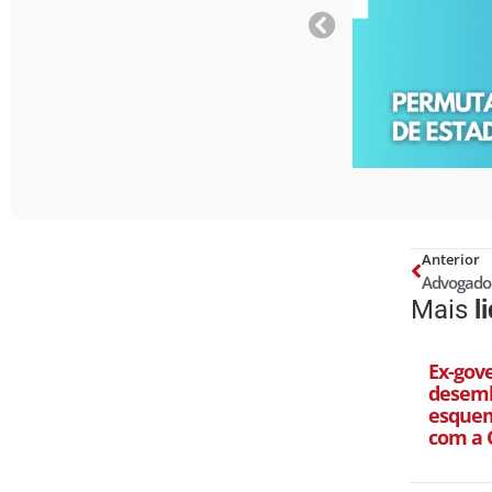
Anterior
Mais
l
Ex-gov
desemb
esquem
com a 