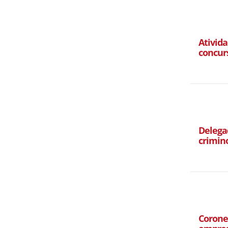
Ativida
concur
Delegad
crimin
Corone