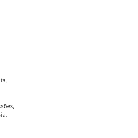
ta,
ssões,
ia.