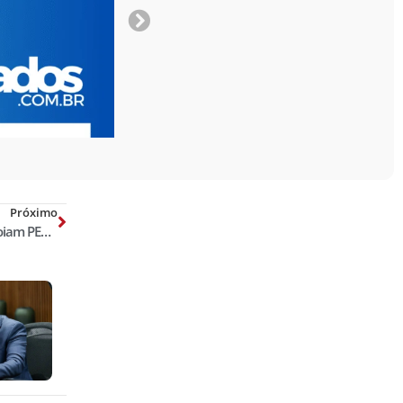
Próximo
Associação dos Delegados do RS apoiam PEC 63