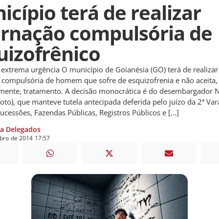
icípio terá de realizar
ernação compulsória de
uizofrênico
extrema urgência O município de Goianésia (GO) terá de realizar
 compulsória de homem que sofre de esquizofrenia e não aceita,
mente, tratamento. A decisão monocrática é do desembargador N
oto), que manteve tutela antecipada deferida pelo juízo da 2ª Var
Sucessões, Fazendas Públicas, Registros Públicos e […]
ia Delegados
bro
de
2014
17:57