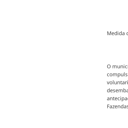
Medida 
O municí
compulsó
voluntar
desembar
antecipa
Fazendas