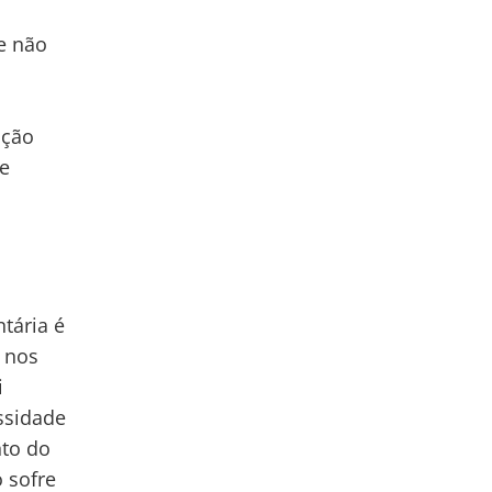
e não
ação
ue
tária é
s nos
i
essidade
nto do
 sofre