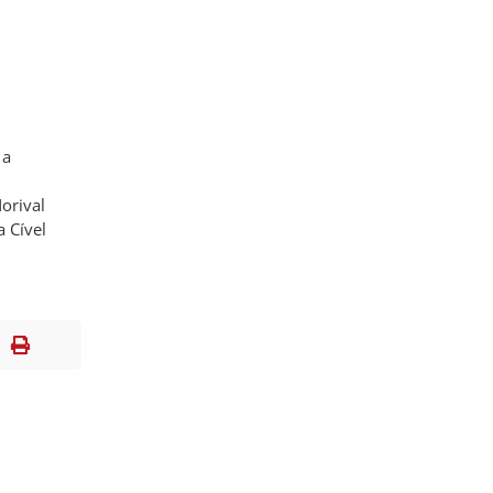
 a
orival
a Cível