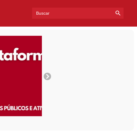
Search Bu
Search
for: