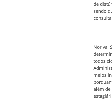
de distú
sendo qu
consulta
Norival 
determin
todos ci
Administ
meios in
porquant
além de 
estagiár