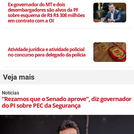
Ex-governador do MT e dois
desembargadores são alvos da PF
sobre esquema de R$ R$ 308 milhões
em contrato com a OI
Atividade jurídica e atividade policial
no concurso para delegado da polícia
Veja mais
Notícias
“Rezamos que o Senado aprove”, diz governador
do PI sobre PEC da Segurança