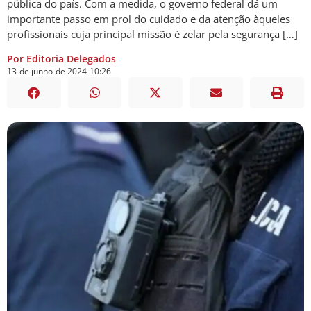
pública do país. Com a medida, o governo federal dá um
importante passo em prol do cuidado e da atenção àqueles
profissionais cuja principal missão é zelar pela segurança […]
Por Editoria Delegados
13
de
junho
de
2024
10:26