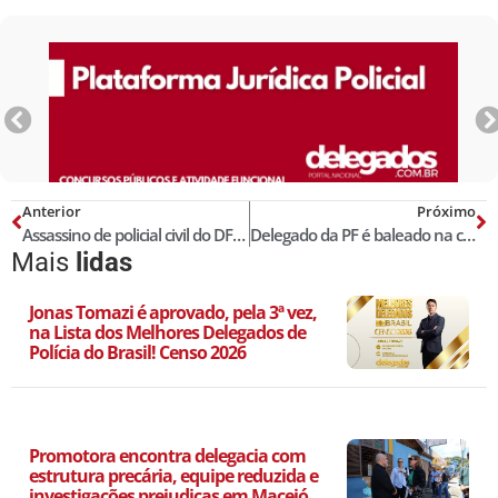
Anterior
Próximo
Assassino de policial civil do DF morre em troca de tiros com PMs em Goiás
Delegado da PF é baleado na cabeça durante ação policial em comunidade de Guarujá
Mais
lidas
Jonas Tomazi é aprovado, pela 3ª vez,
na Lista dos Melhores Delegados de
Polícia do Brasil! Censo 2026
Promotora encontra delegacia com
estrutura precária, equipe reduzida e
investigações prejudicas em Maceió