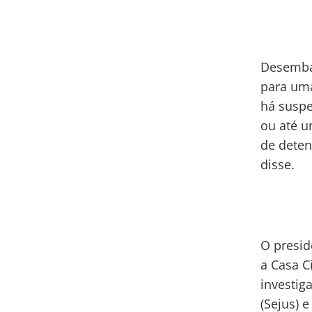
Desembar
para uma
há suspe
ou até u
de deten
disse.
O presid
a Casa C
investig
(Sejus) 