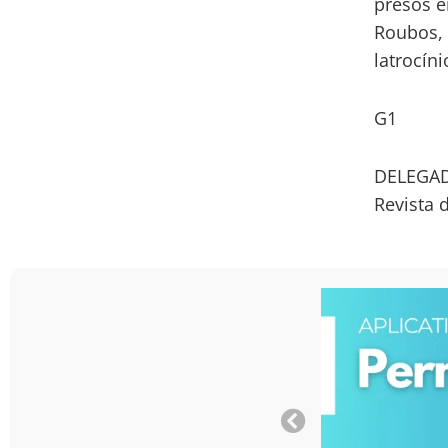
presos e
Roubos, 
latrocín
G1
DELEGAD
Revista 