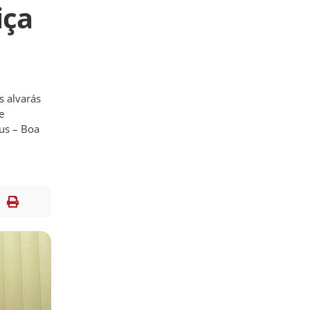
iça
s alvarás
e
us – Boa