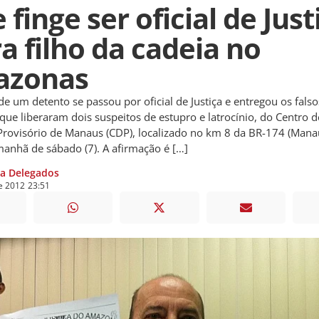
finge ser oficial de Just
ra filho da cadeia no
azonas
m detento se passou por oficial de Justiça e entregou os falso
 que liberaram dois suspeitos de estupro e latrocínio, do Centro d
rovisório de Manaus (CDP), localizado no km 8 da BR-174 (Mana
 manhã de sábado (7). A afirmação é […]
ia Delegados
e
2012
23:51