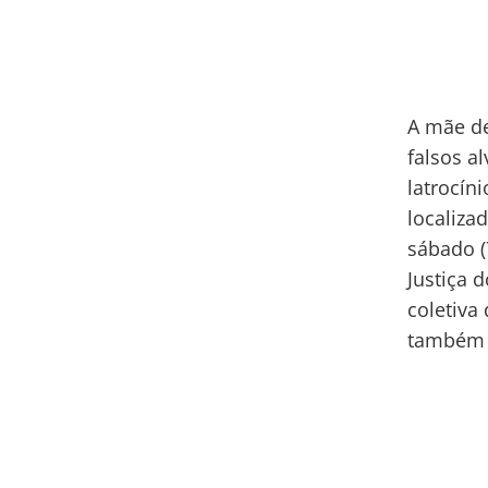
A mãe de
falsos a
latrocín
localiza
sábado (
Justiça
coletiva
também o