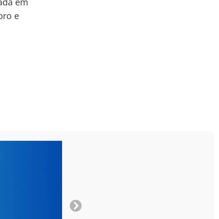
zada em
pro e