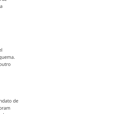
ma
el
squema.
outro
andato de
foram