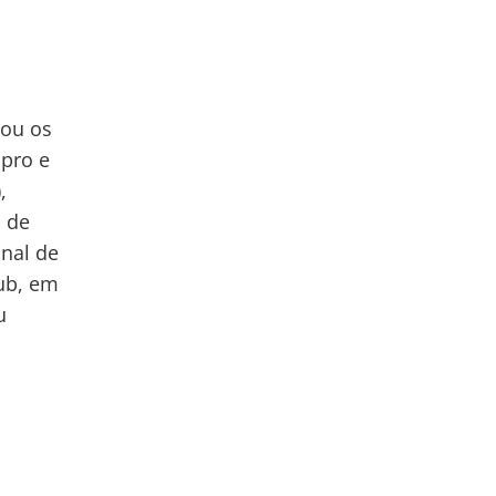
gou os
upro e
,
ã de
unal de
ub, em
u
.