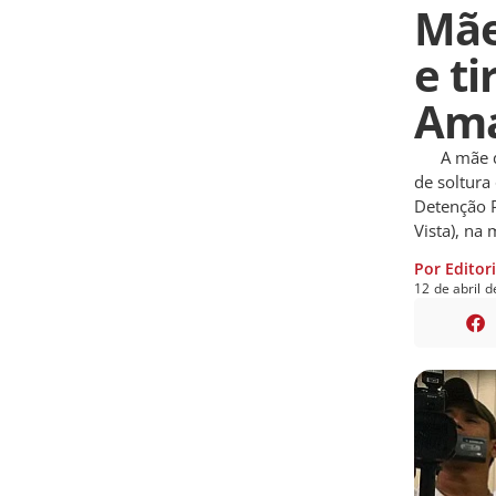
Mãe 
e ti
Am
A mãe de u
de soltura
Detenção P
Vista), na
Por Editor
12
de
abril
d