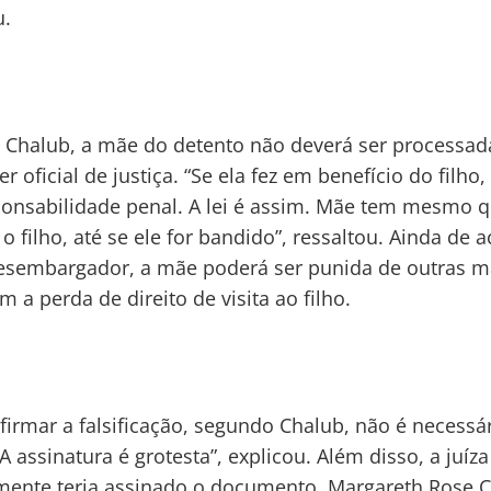
u.
Chalub, a mãe do detento não deverá ser processada
er oficial de justiça. “Se ela fez em benefício do filho,
onsabilidade penal. A lei é assim. Mãe tem mesmo 
 o filho, até se ele for bandido”, ressaltou. Ainda de 
sembargador, a mãe poderá ser punida de outras m
 a perda de direito de visita ao filho.
firmar a falsificação, segundo Chalub, não é necessá
“A assinatura é grotesta”, explicou. Além disso, a juíz
ente teria assinado o documento, Margareth Rose C