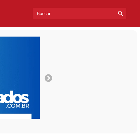
Search Bu
Search
for: