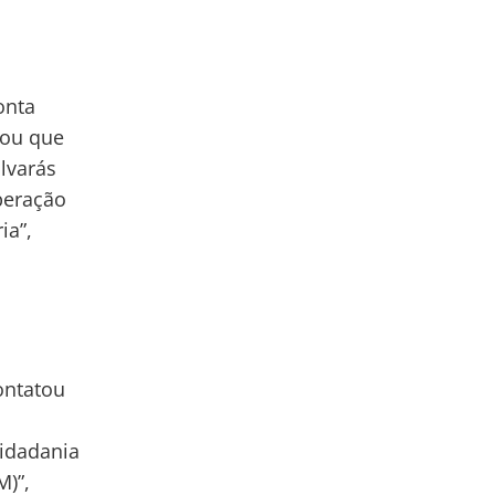
onta
mou que
lvarás
iberação
ia”,
ontatou
a
Cidadania
M)”,