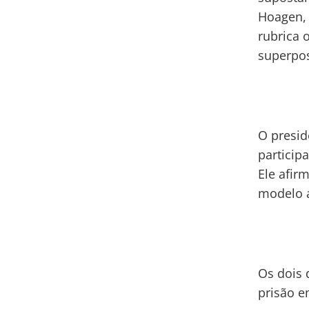
Hoagen, 
rubrica 
superpos
O presid
particip
Ele afir
modelo a
Os dois 
prisão e