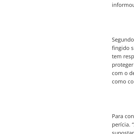
informo
Segundo 
fingido s
tem resp
proteger
com o de
como com
Para con
perícia. 
supostam