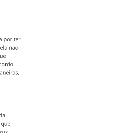
 por ter
 ela não
que
acordo
aneiras,
ria
a que
ruz