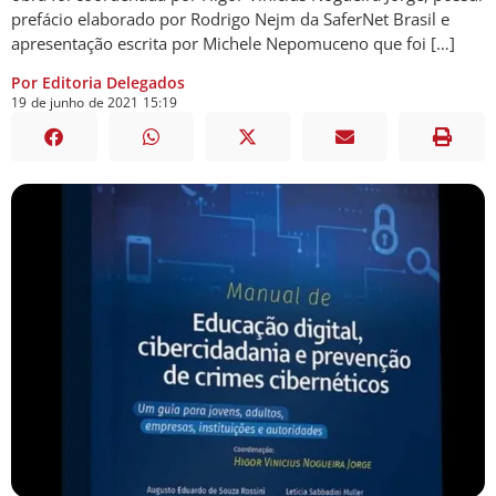
prefácio elaborado por Rodrigo Nejm da SaferNet Brasil e
apresentação escrita por Michele Nepomuceno que foi […]
Por Editoria Delegados
19
de
junho
de
2021
15:19