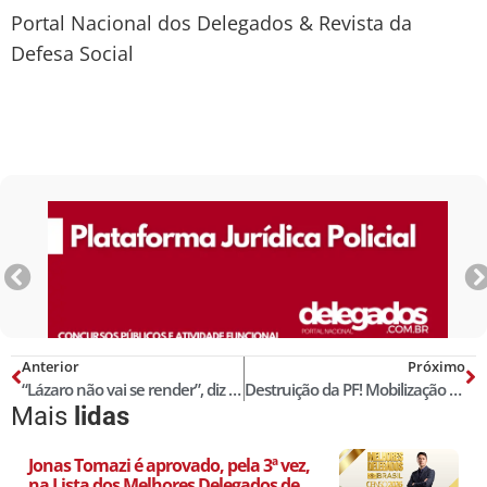
Portal Nacional dos Delegados & Revista da
Defesa Social
Anterior
Próximo
“Lázaro não vai se render”, diz delegado que investiga chacina e estupro
Destruição da PF! Mobilização contra a PEC 32 com ato nacional no dia 23 de junho!
Mais
lidas
Jonas Tomazi é aprovado, pela 3ª vez,
na Lista dos Melhores Delegados de