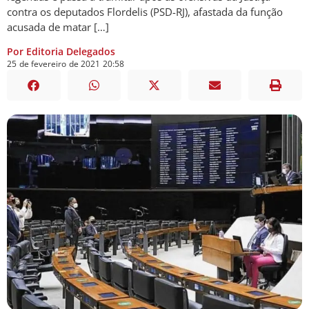
contra os deputados Flordelis (PSD-RJ), afastada da função
acusada de matar […]
Por Editoria Delegados
25
de
fevereiro
de
2021
20:58