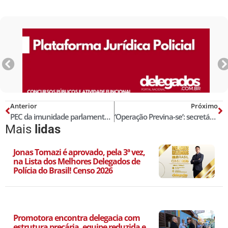
Anterior
Próximo
PEC da imunidade parlamentar dificulta prisão de deputados e senadores!
‘Operação Previna-se’: secretário de segurança aponta ‘tolerância zero’ contra aglomerações na Paraíba
Mais
lidas
Jonas Tomazi é aprovado, pela 3ª vez,
na Lista dos Melhores Delegados de
Polícia do Brasil! Censo 2026
Promotora encontra delegacia com
estrutura precária, equipe reduzida e