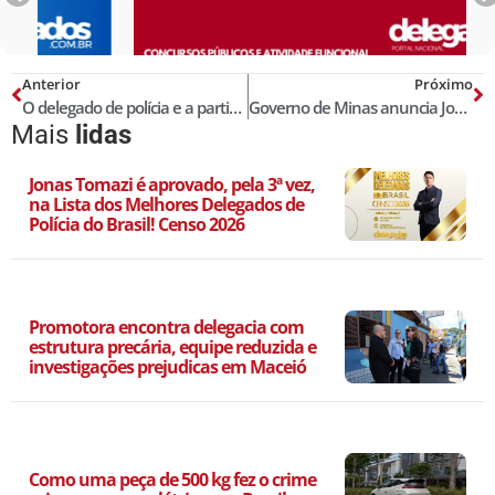
Anterior
Próximo
O delegado de polícia e a participação do advogado nas oitivas de testemunhas
Governo de Minas anuncia Joaquim Silva como novo delegado-geral da Polícia Civil
Mais
lidas
Jonas Tomazi é aprovado, pela 3ª vez,
na Lista dos Melhores Delegados de
Polícia do Brasil! Censo 2026
Promotora encontra delegacia com
estrutura precária, equipe reduzida e
investigações prejudicas em Maceió
Como uma peça de 500 kg fez o crime